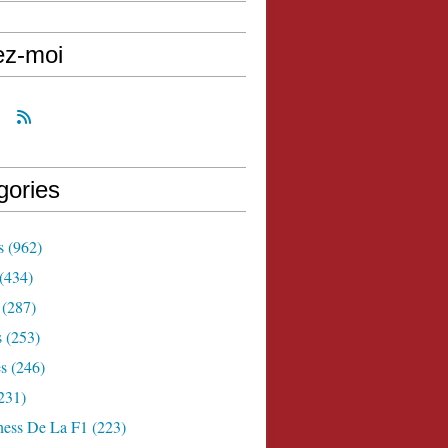
ez-moi
gories
s
(962)
(434)
(287)
s
(253)
s
(246)
231)
ness De La F1
(223)