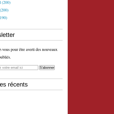
l
(200)
(200)
190)
letter
vous pour être averti des nouveaux
publiés.
les récents