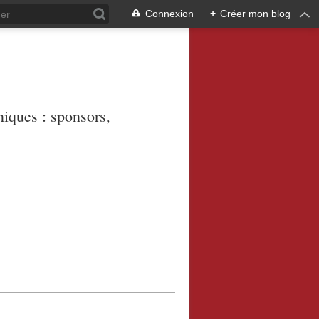
Connexion
+
Créer mon blog
niques : sponsors,