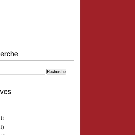
erche
ives
1)
1)