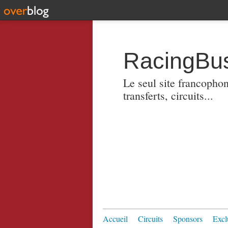
RacingBus
Le seul site francopho
transferts, circuits...
Accueil
Circuits
Sponsors
Excl