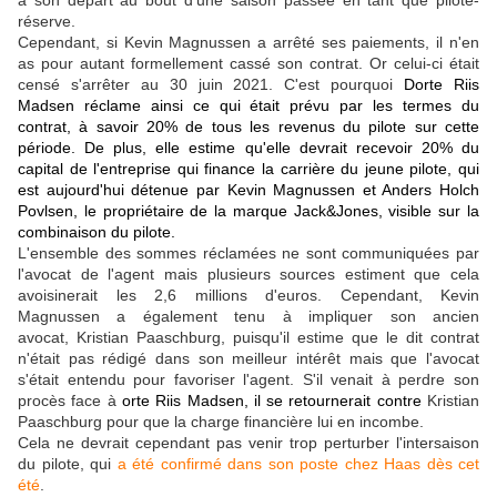
à son départ au bout d'une saison passée en tant que pilote-
réserve.
Cependant, si Kevin Magnussen a arrêté ses paiements, il n'en
as pour autant formellement cassé son contrat. Or celui-ci était
censé s'arrêter au 30 juin 2021. C'est pourquoi
Dorte Riis
Madsen réclame ainsi ce qui était prévu par les termes du
contrat, à savoir 20% de tous les revenus du pilote sur cette
période. De plus, elle estime qu'elle devrait recevoir 20% du
capital de l'entreprise qui finance la carrière du jeune pilote, qui
est aujourd'hui détenue par Kevin Magnussen et Anders Holch
Povlsen, le propriétaire de la marque Jack&Jones, visible sur la
combinaison du pilote.
L'ensemble des sommes réclamées ne sont communiquées par
l'avocat de l'agent mais plusieurs sources estiment que cela
avoisinerait les 2,6 millions d'euros. Cependant, Kevin
Magnussen a également tenu à impliquer son ancien
avocat, Kristian Paaschburg, puisqu'il estime que le dit contrat
n'était pas rédigé dans son meilleur intérêt mais que l'avocat
s'était entendu pour favoriser l'agent. S'il venait à perdre son
procès face à
orte Riis Madsen, il se retournerait contre
Kristian
Paaschburg pour que la charge financière lui en incombe.
Cela ne devrait cependant pas venir trop perturber l'intersaison
du pilote, qui
a été confirmé dans son poste chez Haas dès cet
été
.