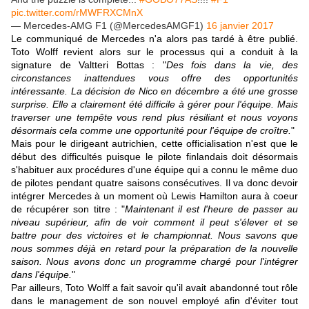
pic.twitter.com/rMWFRXCMnX
— Mercedes-AMG F1 (@MercedesAMGF1)
16 janvier 2017
Le communiqué de Mercedes n'a alors pas tardé à être publié.
Toto Wolff revient alors sur le processus qui a conduit à la
signature de Valtteri Bottas : "
Des fois dans la vie, des
circonstances inattendues vous offre des opportunités
intéressante. La décision de Nico en décembre a été une grosse
surprise. Elle a clairement été difficile à gérer pour l'équipe. Mais
traverser une tempête vous rend plus résiliant et nous voyons
désormais cela comme une opportunité pour l'équipe de croître.
"
Mais pour le dirigeant autrichien, cette officialisation n'est que le
début des difficultés puisque le pilote finlandais doit désormais
s'habituer aux procédures d'une équipe qui a connu le même duo
de pilotes pendant quatre saisons consécutives. Il va donc devoir
intégrer Mercedes à un moment où Lewis Hamilton aura à coeur
de récupérer son titre : "
Maintenant il est l'heure de passer au
niveau supérieur, afin de voir comment il peut s'élever et se
battre pour des victoires et le championnat. Nous savons que
nous sommes déjà en retard pour la préparation de la nouvelle
saison. Nous avons donc un programme chargé pour l'intégrer
dans l'équipe.
"
Par ailleurs, Toto Wolff a fait savoir qu'il avait abandonné tout rôle
dans le management de son nouvel employé afin d'éviter tout