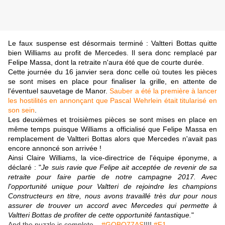
Le faux suspense est désormais terminé : Valtteri Bottas quitte
bien Williams au profit de Mercedes. Il sera donc remplacé par
Felipe Massa, dont la retraite n'aura été que de courte durée.
Cette journée du 16 janvier sera donc celle où toutes les pièces
se sont mises en place pour finaliser la grille, en attente de
l'éventuel sauvetage de Manor.
Sauber a été la première à lancer
les hostilités en annonçant que Pascal Wehrlein était titularisé en
son sein
.
Les deuxièmes et troisièmes pièces se sont mises en place en
même temps puisque Williams a officialisé que Felipe Massa en
remplacement de Valtteri Bottas alors que Mercedes n'avait pas
encore annoncé son arrivée !
Ainsi Claire Williams, la vice-directrice de l'équipe éponyme, a
déclaré : "
Je suis ravie que Felipe ait acceptée de revenir de sa
retraite pour faire partie de notre campagne 2017. Avec
l'opportunité unique pour Valtteri de rejoindre les champions
Constructeurs en titre, nous avons travaillé très dur pour nous
assurer de trouver un accord avec Mercedes qui permette à
Valtteri Bottas de profiter de cette opportunité fantastique.
"
And the puzzle is complete...
#GOBO77AS
!!!!
#F1