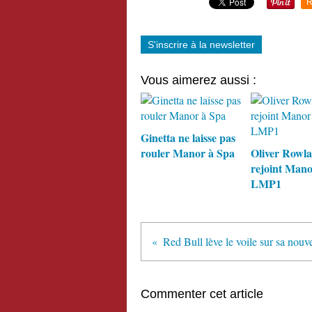
R
S'inscrire à la newsletter
Vous aimerez aussi :
Ginetta ne laisse pas
rouler Manor à Spa
Oliver Rowl
rejoint Mano
LMP1
Commenter cet article