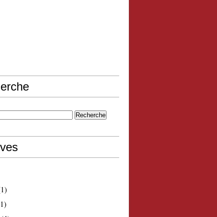
erche
ives
1)
1)