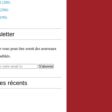
l
(200)
(200)
190)
letter
vous pour être averti des nouveaux
publiés.
les récents