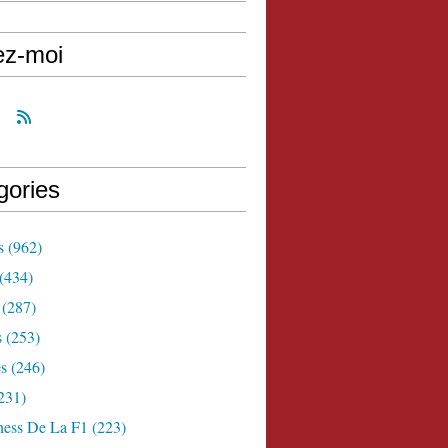
ez-moi
gories
s
(962)
(434)
(287)
s
(253)
s
(246)
231)
ness De La F1
(223)