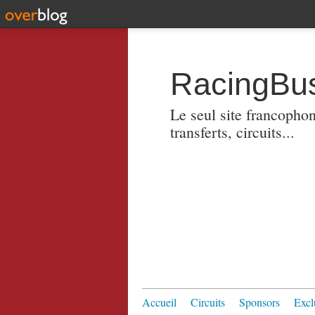
RacingBus
Le seul site francopho
transferts, circuits...
Accueil
Circuits
Sponsors
Excl