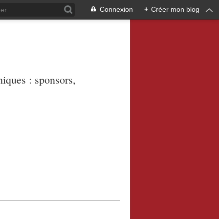
Connexion
+
Créer mon blog
niques : sponsors,