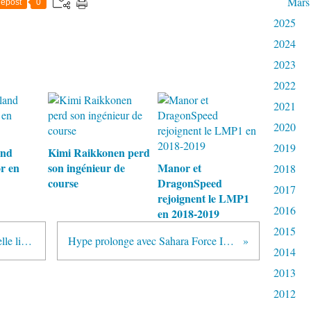
Mars
epost
0
2025
2024
2023
2022
2021
2020
2019
and
Kimi Raikkonen perd
r en
son ingénieur de
Manor et
2018
course
DragonSpeed
2017
rejoignent le LMP1
2016
en 2018-2019
2015
Red Bull lève le voile sur sa nouvelle livrée
Hype prolonge avec Sahara Force India
2014
2013
2012