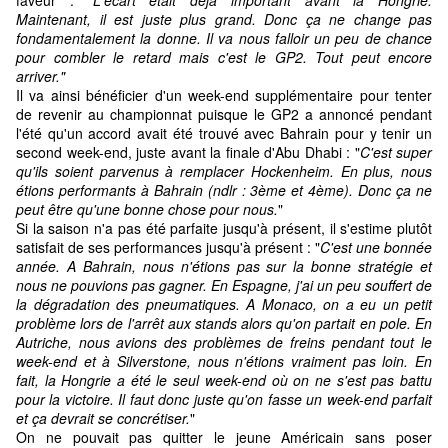
faveur : "
L'écart était déjà important avant la Hongrie.
Maintenant, il est juste plus grand. Donc ça ne change pas
fondamentalement la donne. Il va nous falloir un peu de chance
pour combler le retard mais c'est le GP2. Tout peut encore
arriver."
Il va ainsi bénéficier d'un week-end supplémentaire pour tenter
de revenir au championnat puisque le GP2 a annoncé pendant
l'été qu'un accord avait été trouvé avec Bahrain pour y tenir un
second week-end, juste avant la finale d'Abu Dhabi : "
C'est super
qu'ils soient parvenus à remplacer Hockenheim. En plus, nous
étions performants à Bahrain (ndlr : 3ème et 4ème). Donc ça ne
peut être qu'une bonne chose pour nous.
"
Si la saison n'a pas été parfaite jusqu'à présent, il s'estime plutôt
satisfait de ses performances jusqu'à présent : "
C'est une bonnée
année. A Bahrain, nous n'étions pas sur la bonne stratégie et
nous ne pouvions pas gagner. En Espagne, j'ai un peu souffert de
la dégradation des pneumatiques. A Monaco, on a eu un petit
problème lors de l'arrêt aux stands alors qu'on partait en pole. En
Autriche, nous avions des problèmes de freins pendant tout le
week-end et à Silverstone, nous n'étions vraiment pas loin. En
fait, la Hongrie a été le seul week-end où on ne s'est pas battu
pour la victoire. Il faut donc juste qu'on fasse un week-end parfait
et ça devrait se concrétiser.
"
On ne pouvait pas quitter le jeune Américain sans poser