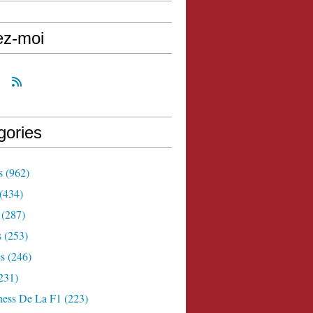
ez-moi
gories
s
(962)
(434)
(287)
s
(253)
s
(246)
231)
ness De La F1
(223)