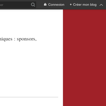
Connexion
+
Créer mon blog
niques : sponsors,