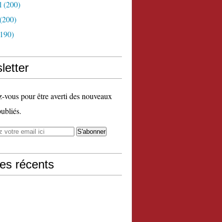
l
(200)
(200)
190)
letter
vous pour être averti des nouveaux
publiés.
les récents