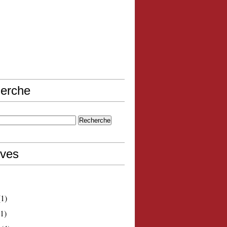
erche
ives
1)
1)