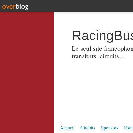
RacingBus
Le seul site francopho
transferts, circuits...
Accueil
Circuits
Sponsors
Excl