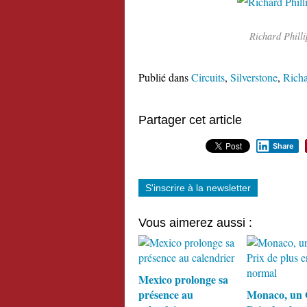
Richard Phillip
Publié dans
Circuits
,
Silverstone
,
Richa
Partager cet article
Share
S'inscrire à la newsletter
Vous aimerez aussi :
Mexico prolonge sa
présence au
Monaco, un