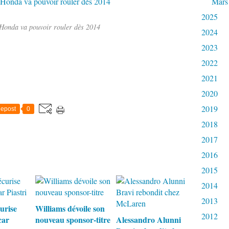
Mars
2025
Honda va pouvoir rouler dès 2014
2024
2023
2022
2021
2020
2019
epost
0
2018
2017
2016
2015
2014
2013
urise
Williams dévoile son
2012
car
nouveau sponsor-titre
Alessandro Alunni