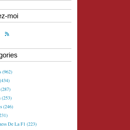
ez-moi
gories
s
(962)
(434)
(287)
s
(253)
s
(246)
231)
ness De La F1
(223)