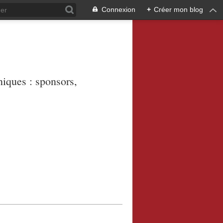
Connexion
+
Créer mon blog
niques : sponsors,