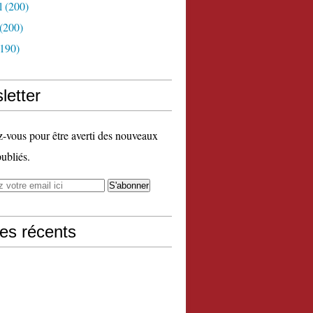
l
(200)
(200)
190)
letter
vous pour être averti des nouveaux
publiés.
les récents