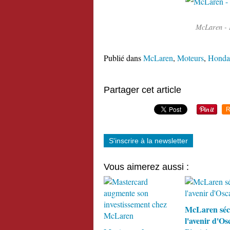
McLaren - 
Publié dans
McLaren
,
Moteurs
,
Honda
Partager cet article
R
S'inscrire à la newsletter
Vous aimerez aussi :
McLaren séc
l'avenir d'Os