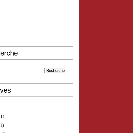
erche
ives
1)
1)