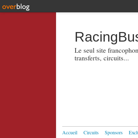
RacingBus
Le seul site francopho
transferts, circuits...
Accueil
Circuits
Sponsors
Excl