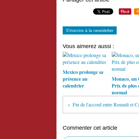
R
S'inscrire à la newsletter
Vous aimerez aussi :
Mexico prolonge sa
présence au
Monaco, un
calendrier
Prix de plus 
normal
Commenter cet article