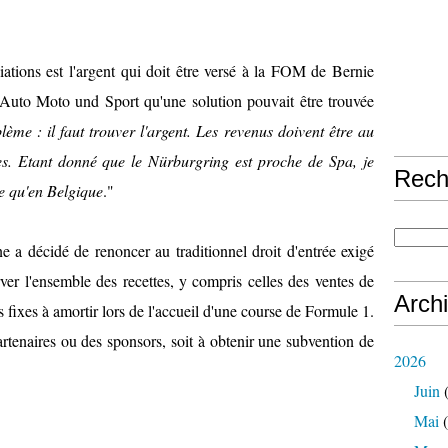
ations est l'argent qui doit être versé à la FOM de Bernie
à Auto Moto und Sport qu'une solution pouvait être trouvée
blème : il faut trouver l'argent. Les revenus doivent être au
s. Etant donné que le Nürburgring est proche de Spa, je
Rech
e qu'en Belgique
."
one a décidé de renoncer
au traditionnel
droit d'entrée
exigé
rver l'ensemble des
recettes
, y compris celles
des ventes de
Arch
 fixes
à amortir lors de l'accueil d'
une
course de Formule 1.
artenaires ou
des sponsors
, soit à
obtenir
une subvention de
2026
Juin
(
Mai
(