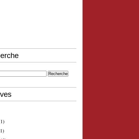
erche
ives
1)
1)