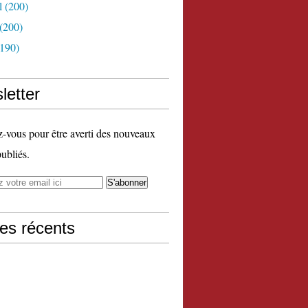
l
(200)
(200)
190)
letter
vous pour être averti des nouveaux
publiés.
les récents