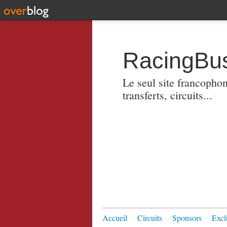
RacingBus
Le seul site francopho
transferts, circuits...
Accueil
Circuits
Sponsors
Excl