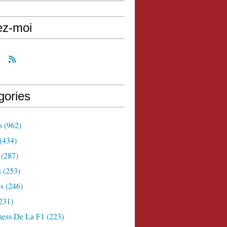
ez-moi
gories
s
(962)
(434)
(287)
s
(253)
s
(246)
231)
ness De La F1
(223)