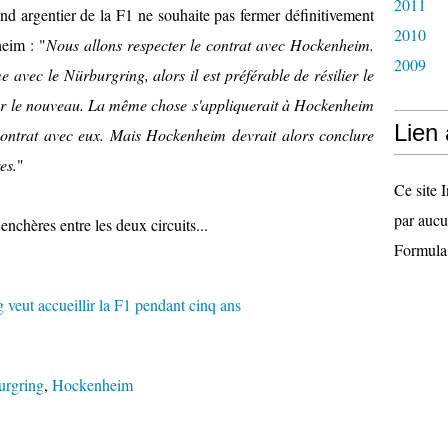
2011
nd argentier de la F1 ne so
uhaite pas fermer définitivement
2010
heim
:
"
Nous allons respecter
le contrat avec
Hockenheim
.
2009
me
avec le
Nürburgring
,
alors il est préférable
de résilier le
r
le nouveau.
La même chose s'appliquerait
à
Hockenheim
Lien
ontrat
avec eux
.
Mais
Hockenheim
devrait alors
conclure
es.
"
Ce site I
par aucu
nchères entre les deux circuits...
Formula
urgring
,
Hockenheim