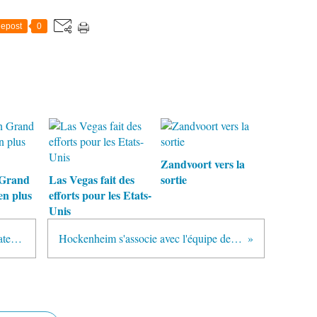
epost
0
Zandvoort vers la
 Grand
Las Vegas fait des
sortie
en plus
efforts pour les Etats-
Unis
Fin de l'accord entre Renault et Caterham pour Alpine
Hockenheim s'associe avec l'équipe de foot d'Allemagne