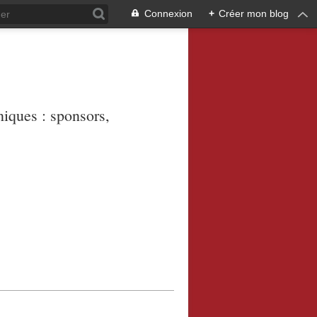
Connexion
+
Créer mon blog
niques : sponsors,