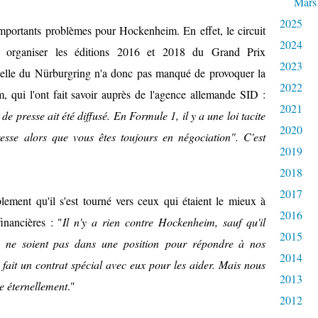
Mars
2025
importants problèmes pour Hockenheim. En effet, le circuit
2024
r organiser les éditions 2016 et 2018 du Grand Prix
2023
elle du Nürburgring n'a donc pas manqué de provoquer la
2022
, qui l'ont fait savoir auprès de l'agence allemande SID :
2021
 presse ait été diffusé. En Formule 1, il y a une loi tacite
2020
sse alors que vous êtes toujours en négociation". C'est
2019
2018
2017
lement qu'il s'est tourné vers ceux qui étaient le mieux à
2016
nancières :
"
Il n'y a rien
contre
Hockenheim
,
sauf
qu'il
2015
m
ne soient pas
dans une position
pour répondre à nos
2014
fait
un contrat spécial avec
eux pour les aider
.
Mais
nous
2013
e
éternellement
.
"
2012