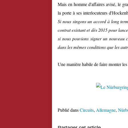
Mais en homme d'affaires avisé, le gra
la porte à ses interlocuteurs d'Hocken
Si
nous singons
un
accord à long ter
contrat
existant
et
dès 2015
pour lance
si nous pouvions
signer un nouveau c
dans les mêmes conditions
que les autr
Une manière habile de faire monter les e
Publié dans
Circuits
,
Allemagne
,
Nürb
Partager cet article