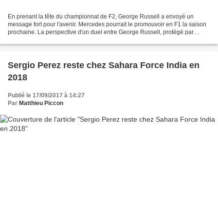
En prenant la tête du championnat de F2, George Russell a envoyé un
message fort pour l'avenir. Mercedes pourrait le promouvoir en F1 la saison
prochaine. La perspective d'un duel entre George Russell, protégé par
Mercedes, et Lando Norris, soutenu par...
Sergio Perez reste chez Sahara Force India en
2018
Publié le 17/09/2017 à 14:27
Par
Matthieu Piccon