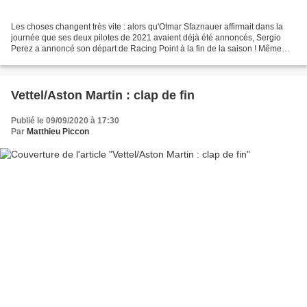
Les choses changent très vite : alors qu'Otmar Sfaznauer affirmait dans la
journée que ses deux pilotes de 2021 avaient déjà été annoncés, Sergio
Perez a annoncé son départ de Racing Point à la fin de la saison ! Même
pour les standards de la F1, c'est...
Vettel/Aston Martin : clap de fin
Publié le 09/09/2020 à 17:30
Par
Matthieu Piccon