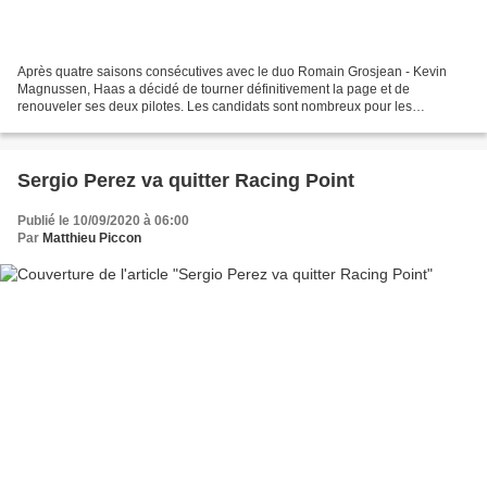
Après quatre saisons consécutives avec le duo Romain Grosjean - Kevin
Magnussen, Haas a décidé de tourner définitivement la page et de
renouveler ses deux pilotes. Les candidats sont nombreux pour les
remplacer. C'est la fin d'une époque pour Haas : Romain...
Sergio Perez va quitter Racing Point
Publié le 10/09/2020 à 06:00
Par
Matthieu Piccon