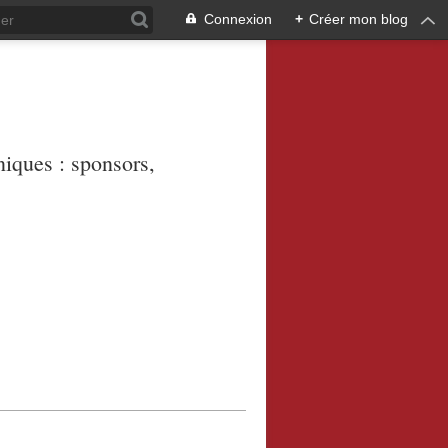
Connexion
+
Créer mon blog
niques : sponsors,