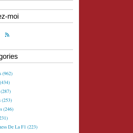
ez-moi
gories
s
(962)
(434)
(287)
s
(253)
s
(246)
231)
ness De La F1
(223)