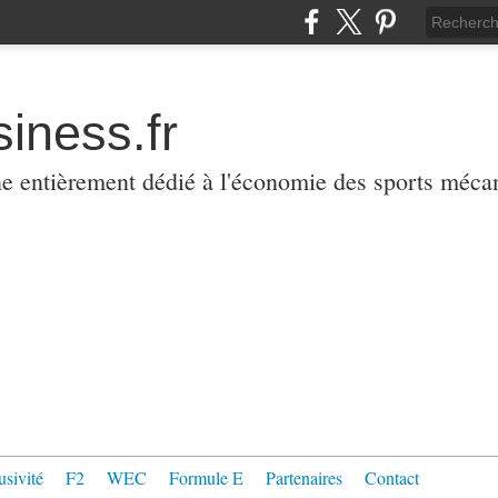
iness.fr
ne entièrement dédié à l'économie des sports méca
usivité
F2
WEC
Formule E
Partenaires
Contact