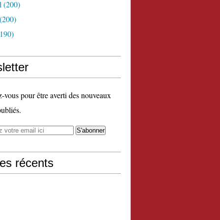
l
(200)
(200)
190)
letter
vous pour être averti des nouveaux
publiés.
les récents