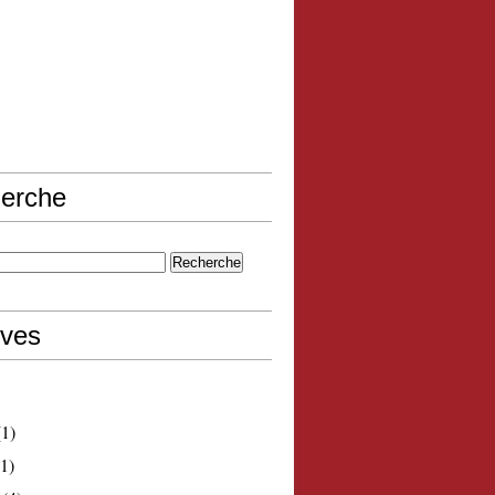
erche
ives
1)
1)