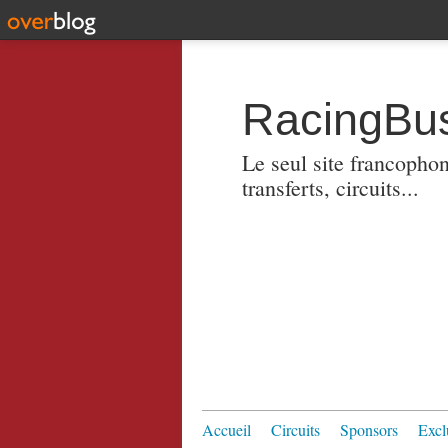
RacingBus
Le seul site francopho
transferts, circuits...
Accueil
Circuits
Sponsors
Excl