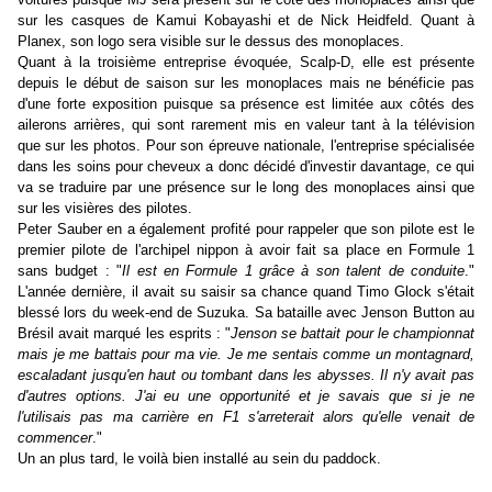
sur les casques de Kamui Kobayashi et de Nick Heidfeld. Quant à
Planex, son logo sera visible sur le dessus des monoplaces.
Quant à la troisième entreprise évoquée, Scalp-D, elle est présente
depuis le début de saison sur les monoplaces mais ne bénéficie pas
d'une forte exposition puisque sa présence est limitée aux côtés des
ailerons arrières, qui sont rarement mis en valeur tant à la télévision
que sur les photos. Pour son épreuve nationale, l'entreprise spécialisée
dans les soins pour cheveux a donc décidé d'investir davantage, ce qui
va se traduire par une présence sur le long des monoplaces ainsi que
sur les visières des pilotes.
Peter Sauber en a également profité pour rappeler que son pilote est le
premier pilote de l'archipel nippon à avoir fait sa place en Formule 1
sans budget : "
Il est en Formule 1 grâce à son talent de conduite
."
L'année dernière, il avait su saisir sa chance quand Timo Glock s'était
blessé lors du week-end de Suzuka. Sa bataille avec Jenson Button au
Brésil avait marqué les esprits : "
Jenson se battait pour le championnat
mais je me battais pour ma vie. Je me sentais comme un montagnard,
escaladant jusqu'en haut ou tombant dans les abysses. Il n'y avait pas
d'autres options. J'ai eu une opportunité et je savais que si je ne
l'utilisais pas ma carrière en F1 s'arreterait alors qu'elle venait de
commencer
."
Un an plus tard, le voilà bien installé au sein du paddock.