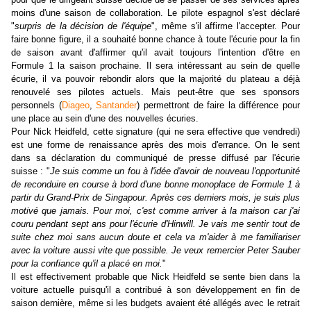
moins d'une saison de collaboration. Le pilote espagnol s'est déclaré
"
surpris de la décision de l'équipe
", même s'il affirme l'accepter. Pour
faire bonne figure, il a souhaité bonne chance à toute l'écurie pour la fin
de saison avant d'affirmer qu'il avait toujours l'intention d'être en
Formule 1 la saison prochaine. Il sera intéressant au sein de quelle
écurie, il va pouvoir rebondir alors que la majorité du plateau a déjà
renouvelé ses pilotes actuels. Mais peut-être que ses sponsors
personnels (
Diageo
,
Santander
) permettront de faire la différence pour
une place au sein d'une des nouvelles écuries.
Pour Nick Heidfeld, cette signature (qui ne sera effective que vendredi)
est une forme de renaissance après des mois d'errance. On le sent
dans sa déclaration du communiqué de presse diffusé par l'écurie
suisse : "
Je suis comme un fou à l'idée d'avoir de nouveau l'opportunité
de reconduire en course à bord d'une bonne monoplace de Formule 1 à
partir du Grand-Prix de Singapour. Après ces derniers mois, je suis plus
motivé que jamais. Pour moi, c'est comme arriver à la maison car j'ai
couru pendant sept ans pour l'écurie d'Hinwill. Je vais me sentir tout de
suite chez moi sans aucun doute et cela va m'aider à me familiariser
avec la voiture aussi vite que possible. Je veux remercier Peter Sauber
pour la confiance qu'il a placé en moi.
"
Il est effectivement probable que Nick Heidfeld se sente bien dans la
voiture actuelle puisqu'il a contribué à son développement en fin de
saison dernière, même si les budgets avaient été allégés avec le retrait