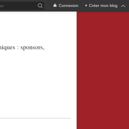
Connexion
+
Créer mon blog
niques : sponsors,