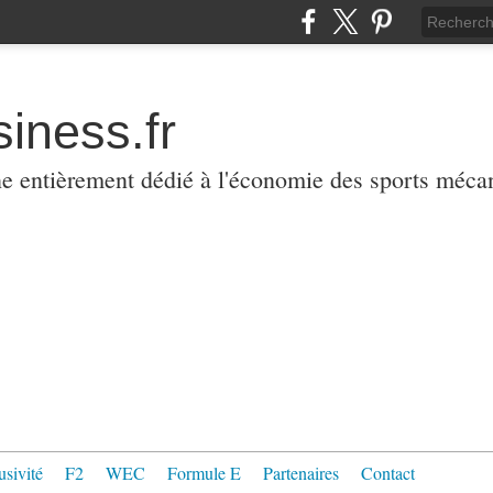
iness.fr
ne entièrement dédié à l'économie des sports méca
usivité
F2
WEC
Formule E
Partenaires
Contact