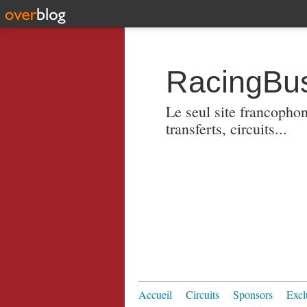
RacingBus
Le seul site francopho
transferts, circuits...
Accueil
Circuits
Sponsors
Excl