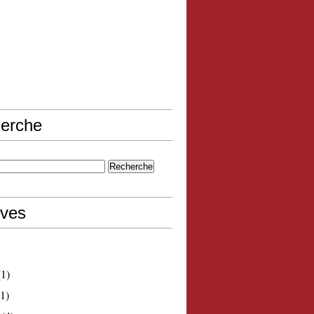
erche
ives
1)
1)