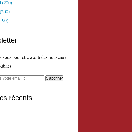
l
(200)
(200)
190)
letter
vous pour être averti des nouveaux
publiés.
les récents