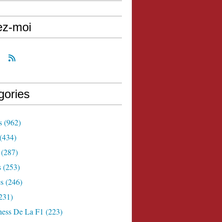
ez-moi
gories
s
(962)
(434)
(287)
s
(253)
s
(246)
231)
ness De La F1
(223)