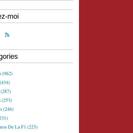
ez-moi
gories
s
(962)
(434)
(287)
s
(253)
s
(246)
231)
ness De La F1
(223)