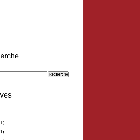
erche
ives
1)
1)