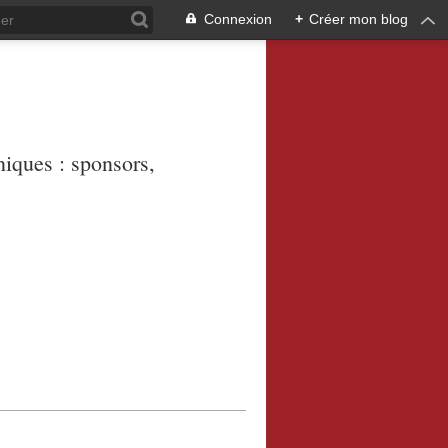
Connexion
+
Créer mon blog
niques : sponsors,