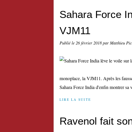
Sahara Force Ind
VJM11
Publié le
26 février 2018
par Matthieu Pi
monoplace, la VJM11. Après les fausses
Sahara Force India d'enfin montrer sa v
LIRE LA SUITE
Ravenol fait so