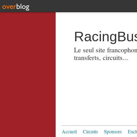
RacingBus
Le seul site francopho
transferts, circuits...
Accueil
Circuits
Sponsors
Excl