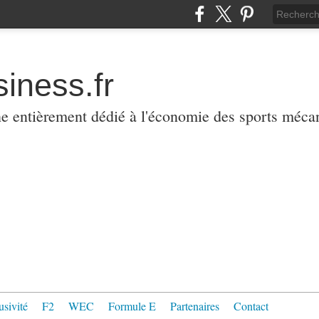
iness.fr
ne entièrement dédié à l'économie des sports méca
usivité
F2
WEC
Formule E
Partenaires
Contact