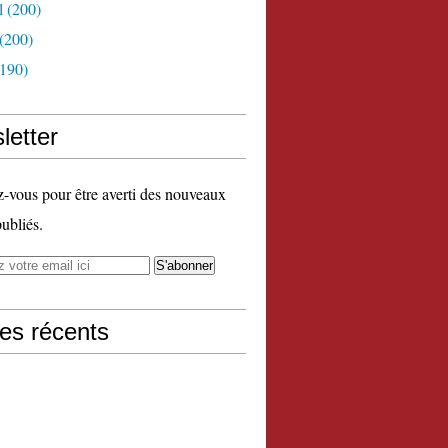
l
(200)
(200)
190)
letter
vous pour être averti des nouveaux
publiés.
les récents