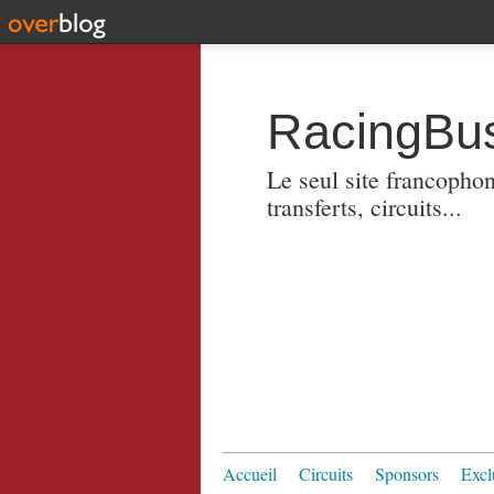
RacingBus
Le seul site francopho
transferts, circuits...
Accueil
Circuits
Sponsors
Excl