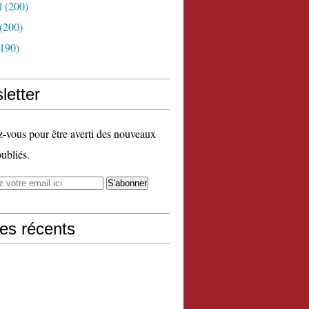
l
(200)
(200)
190)
letter
vous pour être averti des nouveaux
publiés.
les récents