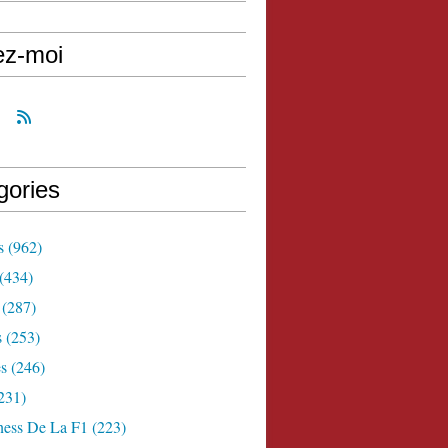
ez-moi
gories
s
(962)
(434)
(287)
s
(253)
s
(246)
231)
ness De La F1
(223)