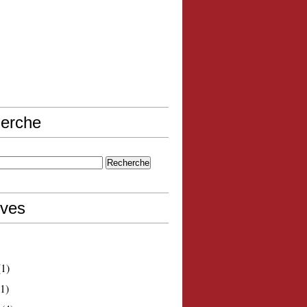
erche
ives
1)
1)