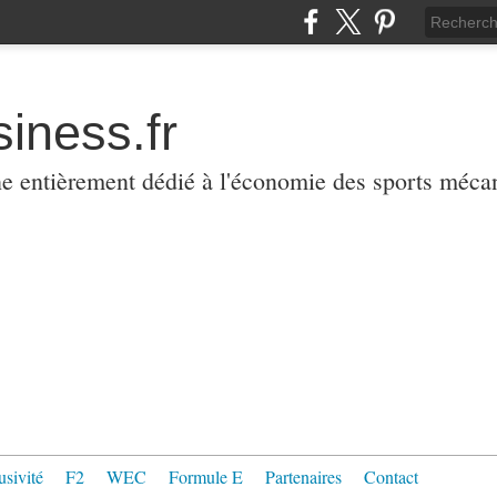
iness.fr
ne entièrement dédié à l'économie des sports méca
usivité
F2
WEC
Formule E
Partenaires
Contact