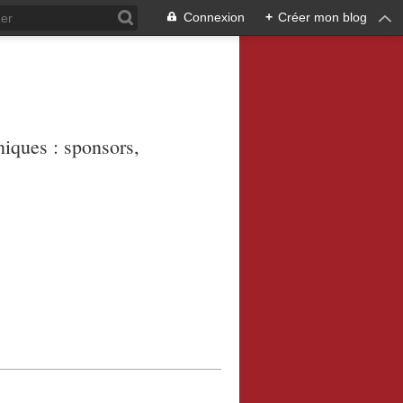
Connexion
+
Créer mon blog
niques : sponsors,