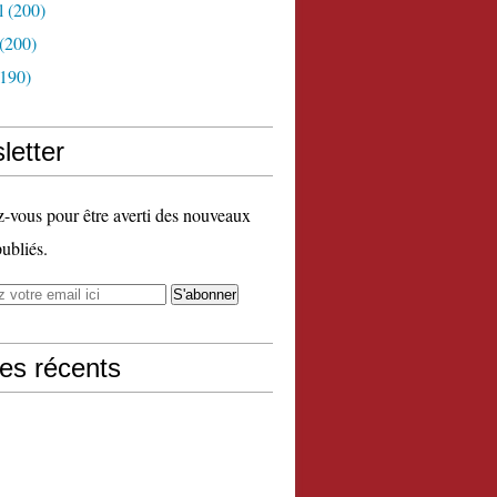
l
(200)
(200)
190)
letter
vous pour être averti des nouveaux
publiés.
les récents