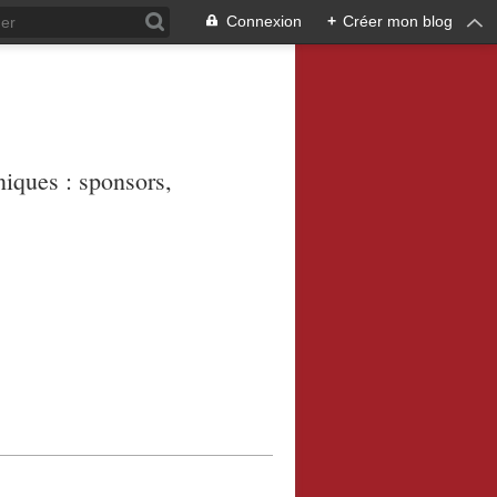
Connexion
+
Créer mon blog
niques : sponsors,