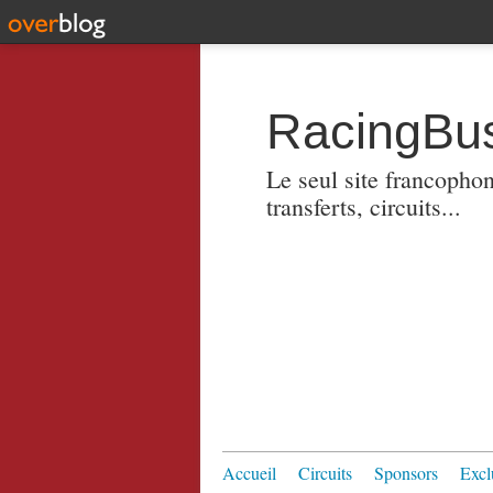
RacingBus
Le seul site francopho
transferts, circuits...
Accueil
Circuits
Sponsors
Excl