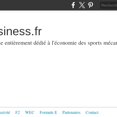
iness.fr
ne entièrement dédié à l'économie des sports méca
usivité
F2
WEC
Formule E
Partenaires
Contact