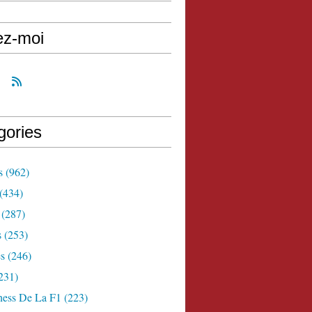
ez-moi
gories
s
(962)
(434)
(287)
s
(253)
s
(246)
231)
ness De La F1
(223)