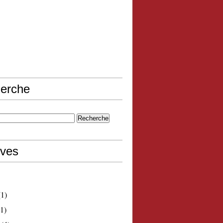
erche
ives
1)
1)