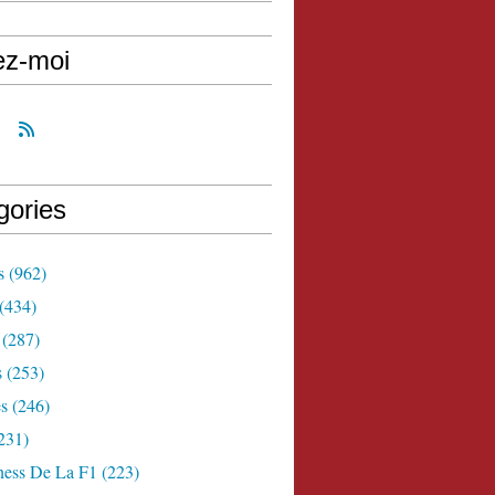
ez-moi
gories
s
(962)
(434)
(287)
s
(253)
s
(246)
231)
ness De La F1
(223)