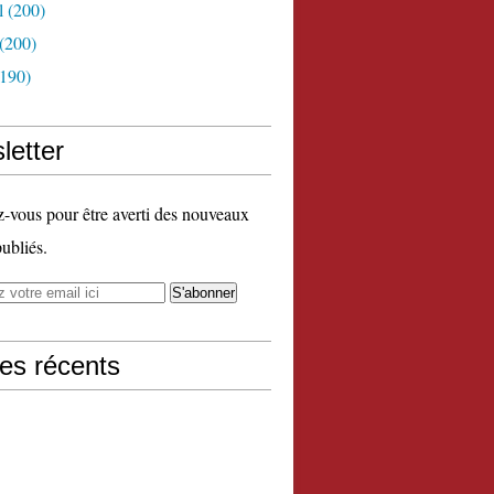
l
(200)
(200)
190)
letter
vous pour être averti des nouveaux
publiés.
les récents