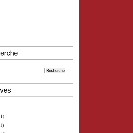
erche
ives
1)
1)