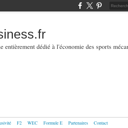
iness.fr
ne entièrement dédié à l'économie des sports méca
usivité
F2
WEC
Formule E
Partenaires
Contact