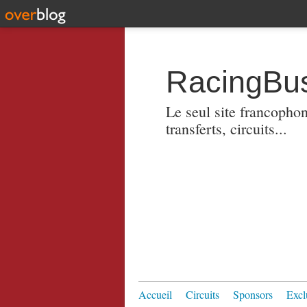
RacingBus
Le seul site francopho
transferts, circuits...
Accueil
Circuits
Sponsors
Excl