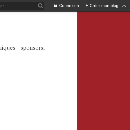
Connexion
+
Créer mon blog
niques : sponsors,