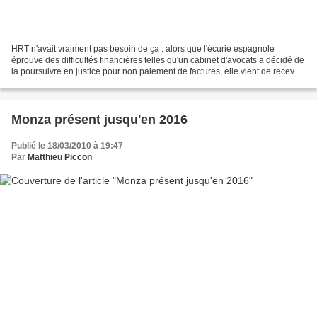
HRT n'avait vraiment pas besoin de ça : alors que l'écurie espagnole
éprouve des difficultés financières telles qu'un cabinet d'avocats a décidé de
la poursuivre en justice pour non paiement de factures, elle vient de recevoir
une amende de 20.000 dollars...
Monza présent jusqu'en 2016
Publié le 18/03/2010 à 19:47
Par
Matthieu Piccon