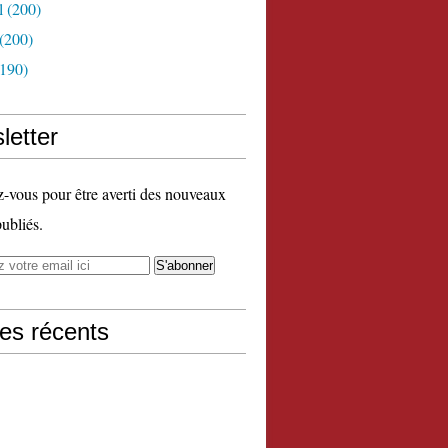
l
(200)
(200)
190)
letter
vous pour être averti des nouveaux
publiés.
les récents