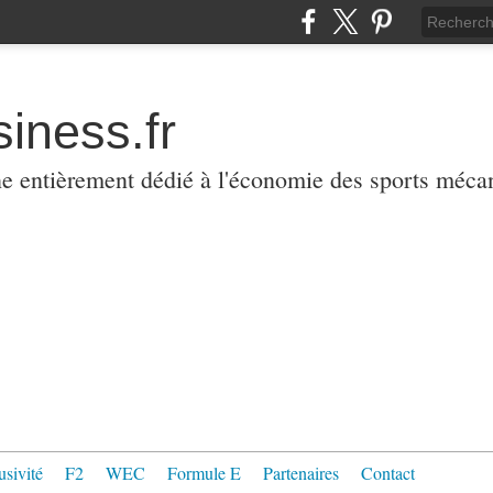
iness.fr
ne entièrement dédié à l'économie des sports méca
usivité
F2
WEC
Formule E
Partenaires
Contact