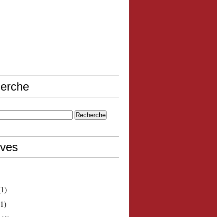
erche
ives
1)
1)