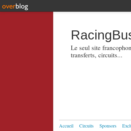
RacingBus
Le seul site francopho
transferts, circuits...
Accueil
Circuits
Sponsors
Excl