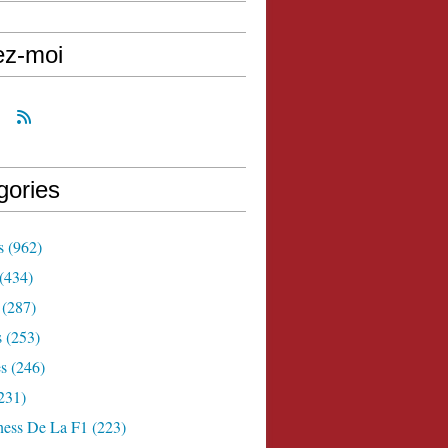
ez-moi
gories
s
(962)
(434)
(287)
s
(253)
s
(246)
231)
ness De La F1
(223)