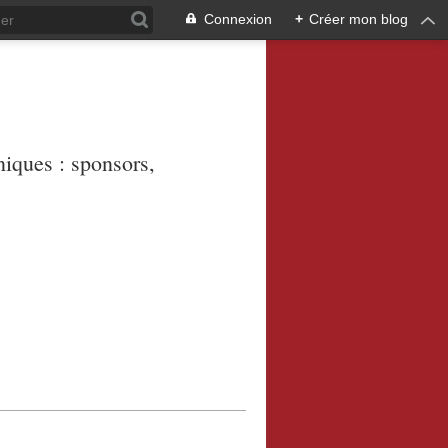
Connexion
+
Créer mon blog
niques : sponsors,