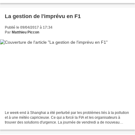
la même carte de négociation...
La gestion de l'imprévu en F1
Publié le 09/04/2017 à 17:34
Par
Matthieu Piccon
Le week-end à Shanghai a été perturbé par les problèmes liés à la pollution
et à une météo capricieuse. Ce qui a forcé la FIA et les organisateurs à
trouver des solutions d'urgence. La journée de vendredi a de nouveau
montré une piètre image de la F1...