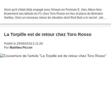
Alors qu'il s'était déjà engagé avec Nissan en Formule E, Alex Albon fera
finalement ses débuts en F1 chez Toro Rosso en lieu et place de Brendon
Hartley. Voici un nouveau retour de situation dont Red Bull a le secret : alors
que les saisons précédentes...
La Torpille est de retour chez Toro Rosso
Publié le 29/09/2018 à 11:28
Par
Matthieu Piccon