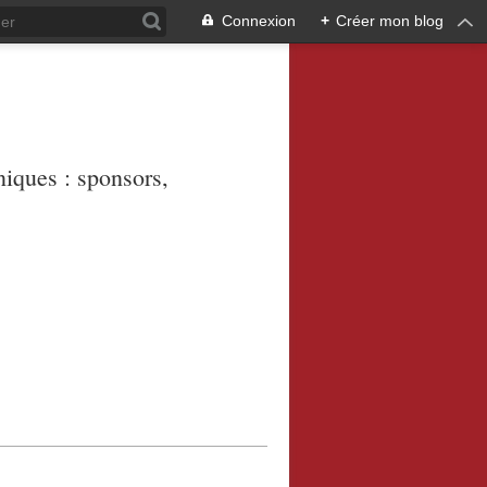
Connexion
+
Créer mon blog
niques : sponsors,