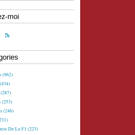
ez-moi
gories
s
(962)
(434)
(287)
s
(253)
s
(246)
231)
ness De La F1
(223)