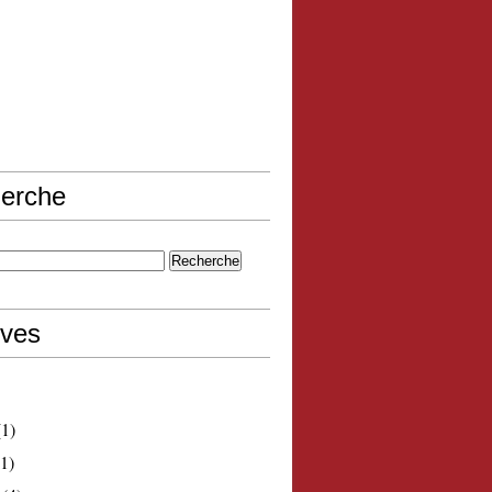
erche
ives
1)
1)