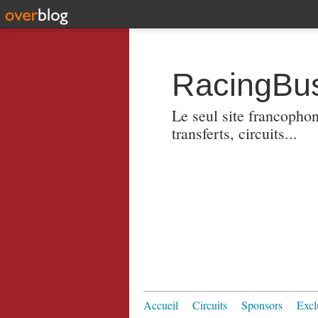
RacingBus
Le seul site francopho
transferts, circuits...
Accueil
Circuits
Sponsors
Excl