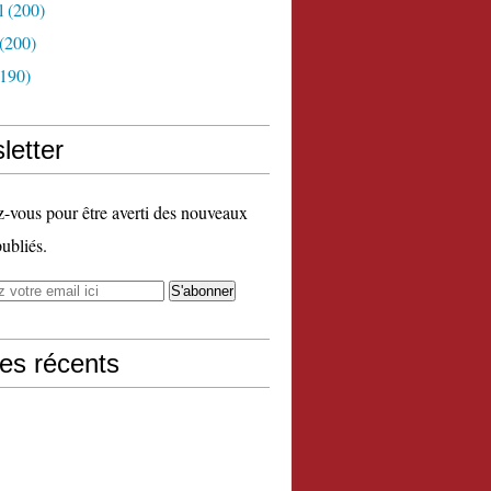
l
(200)
(200)
190)
letter
vous pour être averti des nouveaux
publiés.
les récents