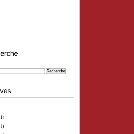
erche
ives
1)
1)