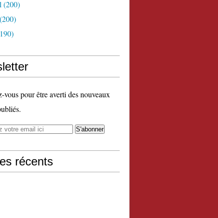
l
(200)
(200)
190)
letter
vous pour être averti des nouveaux
publiés.
les récents