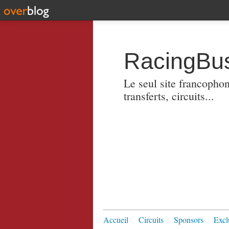
RacingBus
Le seul site francopho
transferts, circuits...
Accueil
Circuits
Sponsors
Excl