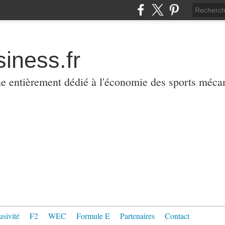
iness.fr
ne entièrement dédié à l'économie des sports méca
usivité
F2
WEC
Formule E
Partenaires
Contact