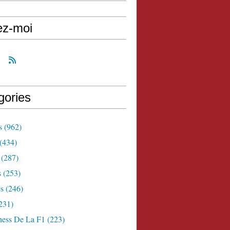
ez-moi
gories
s
(962)
(434)
(287)
s
(253)
s
(246)
231)
ness De La F1
(223)