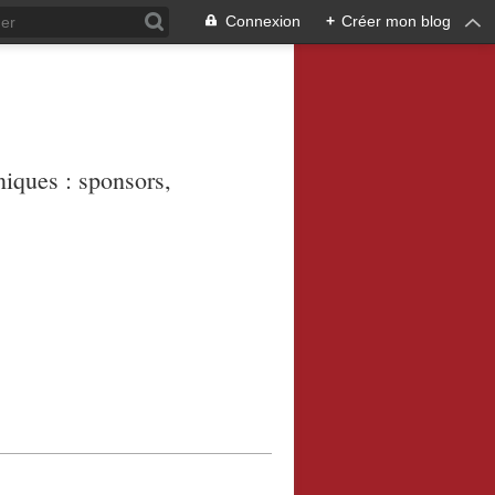
Connexion
+
Créer mon blog
niques : sponsors,