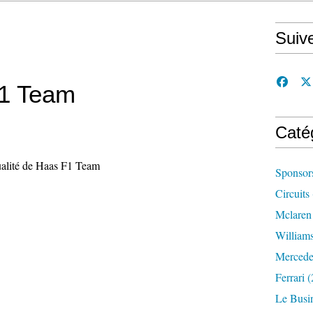
Suiv
F1 Team
Caté
tualité de Haas F1 Team
Sponsor
Circuits
Mclaren
William
Mercede
Ferrari
(
Le Busi