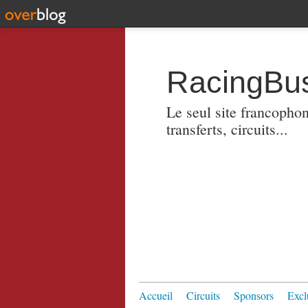
RacingBus
Le seul site francopho
transferts, circuits...
Accueil
Circuits
Sponsors
Excl