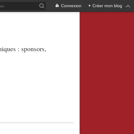
Connexion
+
Créer mon blog
niques : sponsors,