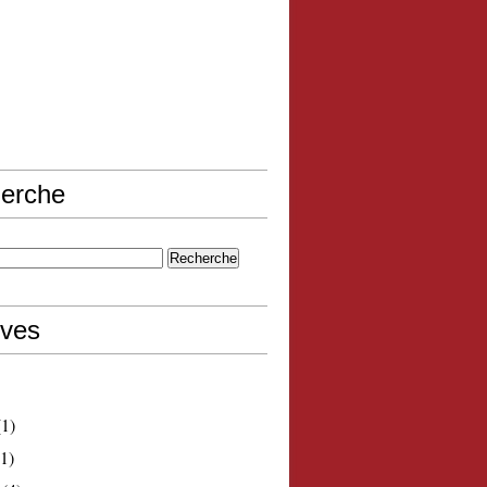
erche
ives
1)
1)