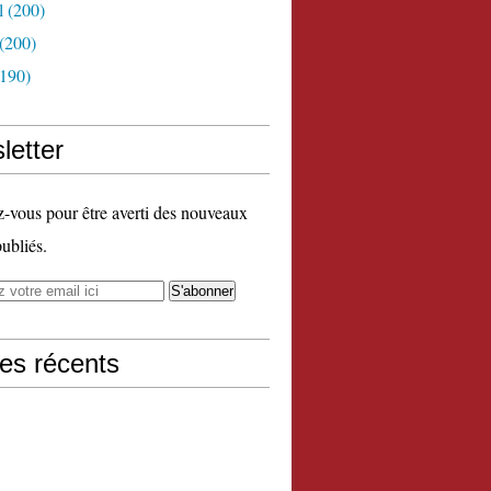
l
(200)
(200)
190)
letter
vous pour être averti des nouveaux
publiés.
les récents