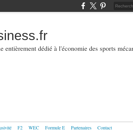
iness.fr
ne entièrement dédié à l'économie des sports méca
usivité
F2
WEC
Formule E
Partenaires
Contact