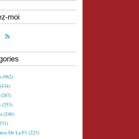
ez-moi
gories
s
(962)
(434)
(287)
s
(253)
s
(246)
231)
ness De La F1
(223)