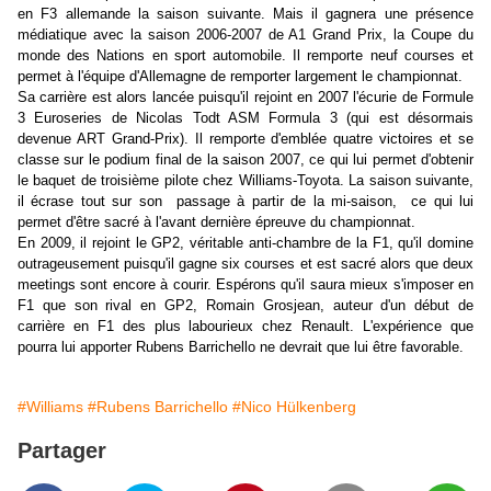
en F3 allemande la saison suivante. Mais il gagnera une présence
médiatique avec la saison 2006-2007 de A1 Grand Prix, la Coupe du
monde des Nations en sport automobile. Il remporte neuf courses et
permet à l'équipe d'Allemagne de remporter largement le championnat.
Sa carrière est alors lancée puisqu'il rejoint en 2007 l'écurie de Formule
3 Euroseries de Nicolas Todt ASM Formula 3 (qui est désormais
devenue ART Grand-Prix). Il remporte d'emblée quatre victoires et se
classe sur le podium final de la saison 2007, ce qui lui permet d'obtenir
le baquet de troisième pilote chez Williams-Toyota. La saison suivante,
il écrase tout sur son passage à partir de la mi-saison, ce qui lui
permet d'être sacré à l'avant dernière épreuve du championnat.
En 2009, il rejoint le GP2, véritable anti-chambre de la F1, qu'il domine
outrageusement puisqu'il gagne six courses et est sacré alors que deux
meetings sont encore à courir. Espérons qu'il saura mieux s'imposer en
F1 que son rival en GP2, Romain Grosjean, auteur d'un début de
carrière en F1 des plus labourieux chez Renault. L'expérience que
pourra lui apporter Rubens Barrichello ne devrait que lui être favorable.
#Williams
#Rubens Barrichello
#Nico Hülkenberg
Partager