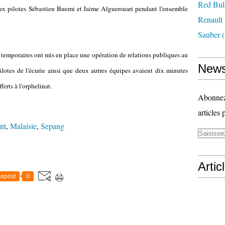
Red Bul
ux pilotes
Sébastien Buemi et Jaime Alguersuari pendant l'ensemble
Renault
Sauber
(
s temporaires ont mis en place une opération de relations publiques au
News
ilotes de l'écurie ainsi que deux autres équipes avaient dix minutes
ferts à l'orphelinat.
Abonnez-
articles 
nt
,
Malaisie
,
Sepang
Artic
epost
0