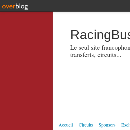
RacingBus
Le seul site francopho
transferts, circuits...
Accueil
Circuits
Sponsors
Excl