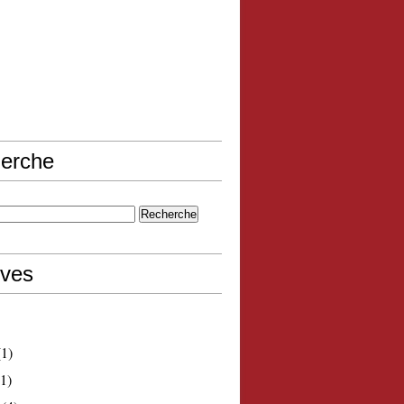
erche
ives
1)
1)