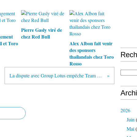
Pierre Gasly viré de
gement
chez Red Bull
l et Toro
Alex Albon fait venir
des sponsors
Rech
thaïlandais chez Toro
Rosso
La dispute avec Group Lotus empêche Team Lotus de trouver des sponsors
Arch
2026
Juin
(
Mai
(