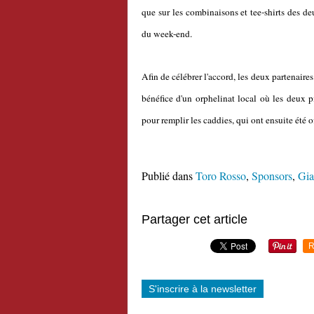
que sur les combinaisons et tee-shirts des de
du week-end.
Afin de célébrer l'accord, les deux partenaire
bénéfice d'un orphelinat local où les deux p
pour remplir les caddies, qui ont ensuite été of
Publié dans
Toro Rosso
,
Sponsors
,
Gia
Partager cet article
R
S'inscrire à la newsletter