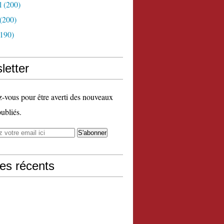
l
(200)
(200)
190)
letter
vous pour être averti des nouveaux
publiés.
les récents