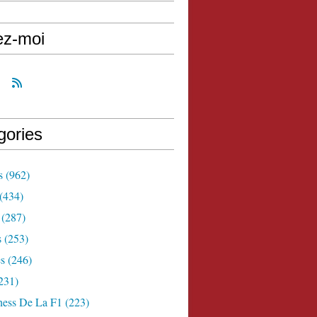
ez-moi
gories
s
(962)
(434)
(287)
s
(253)
s
(246)
231)
ness De La F1
(223)