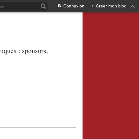
Connexion
+
Créer mon blog
niques : sponsors,