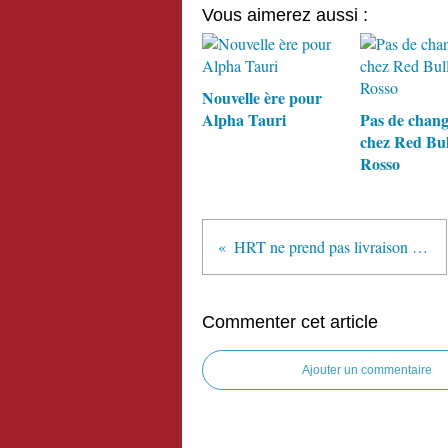
Vous aimerez aussi :
Nouvelle ère pour
Alpha Tauri
Pas de chan
chez Red Bul
Rosso
HRT ne prend pas livraison de ses trois camions
Commenter cet article
Ajouter un commentaire