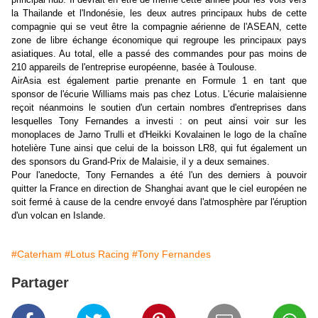
la Thailande et l'Indonésie, les deux autres principaux hubs de cette
compagnie qui se veut être la compagnie aérienne de l'ASEAN, cette
zone de libre échange économique qui regroupe les principaux pays
asiatiques. Au total, elle a passé des commandes pour pas moins de
210 appareils de l'entreprise européenne, basée à Toulouse.
AirAsia est également partie prenante en Formule 1 en tant que
sponsor de l'écurie Williams mais pas chez Lotus. L'écurie malaisienne
reçoit néanmoins le soutien d'un certain nombres d'entreprises dans
lesquelles Tony Fernandes a investi : on peut ainsi voir sur les
monoplaces de Jarno Trulli et d'Heikki Kovalainen le logo de la chaîne
hotelière Tune ainsi que celui de la boisson LR8, qui fut également un
des sponsors du Grand-Prix de Malaisie, il y a deux semaines.
Pour l'anedocte, Tony Fernandes a été l'un des derniers à pouvoir
quitter la France en direction de Shanghai avant que le ciel européen ne
soit fermé à cause de la cendre envoyé dans l'atmosphère par l'éruption
d'un volcan en Islande.
#Caterham
#Lotus Racing
#Tony Fernandes
Partager