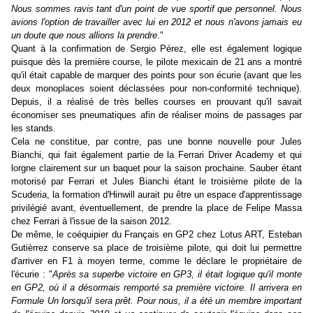
Nous sommes ravis tant d'un point de vue sportif que personnel. Nous
avions l'option de travailler avec lui en 2012 et nous n'avons jamais eu
un doute que nous allions la prendre
."
Quant à la confirmation de Sergio Pérez, elle est également logique
puisque dès la première course, le pilote mexicain de 21 ans a montré
qu'il était capable de marquer des points pour son écurie (avant que les
deux monoplaces soient déclassées pour non-conformité technique).
Depuis, il a réalisé de très belles courses en prouvant qu'il savait
économiser ses pneumatiques afin de réaliser moins de passages par
les stands.
Cela ne constitue, par contre, pas une bonne nouvelle pour Jules
Bianchi, qui fait également partie de la Ferrari Driver Academy et qui
lorgne clairement sur un baquet pour la saison prochaine. Sauber étant
motorisé par Ferrari et Jules Bianchi étant le troisième pilote de la
Scuderia, la formation d'Hinwill aurait pu être un espace d'apprentissage
privilégié avant, éventuellement, de prendre la place de Felipe Massa
chez Ferrari à l'issue de la saison 2012.
De même, le coéquipier du Français en GP2 chez Lotus ART, Esteban
Gutièrrez conserve sa place de troisième pilote, qui doit lui permettre
d'arriver en F1 à moyen terme, comme le déclare le propriétaire de
l'écurie : "
Après sa superbe victoire en GP3, il était logique qu'il monte
en GP2, où il a désormais remporté sa première victoire. Il arrivera en
Formule Un lorsqu'il sera prêt. Pour nous, il a été un membre important