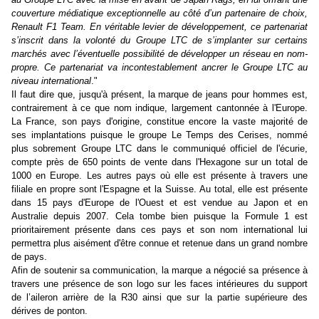
couverture médiatique exceptionnelle au côté d’un partenaire de choix,
Renault F1 Team. En véritable levier de développement, ce partenariat
s’inscrit dans la volonté du Groupe LTC de s’implanter sur certains
marchés avec l’éventuelle possibilité de développer un réseau en nom-
propre. Ce partenariat va incontestablement ancrer le Groupe LTC au
niveau international
."
Il faut dire que, jusqu'à présent, la marque de jeans pour hommes est,
contrairement à ce que nom indique, largement cantonnée à l'Europe.
La France, son pays d'origine, constitue encore la vaste majorité de
ses implantations puisque le groupe Le Temps des Cerises, nommé
plus sobrement Groupe LTC dans le communiqué officiel de l'écurie,
compte près de 650 points de vente dans l'Hexagone sur un total de
1000 en Europe. Les autres pays où elle est présente à travers une
filiale en propre sont l'Espagne et la Suisse. Au total, elle est présente
dans 15 pays d'Europe de l'Ouest et est vendue au Japon et en
Australie depuis 2007. Cela tombe bien puisque la Formule 1 est
prioritairement présente dans ces pays et son nom international lui
permettra plus aisément d'être connue et retenue dans un grand nombre
de pays.
Afin de soutenir sa communication, la marque a négocié sa présence à
travers une présence de son logo sur les faces intérieures du support
de l’aileron arrière de la R30 ainsi que sur la partie supérieure des
dérives de ponton.