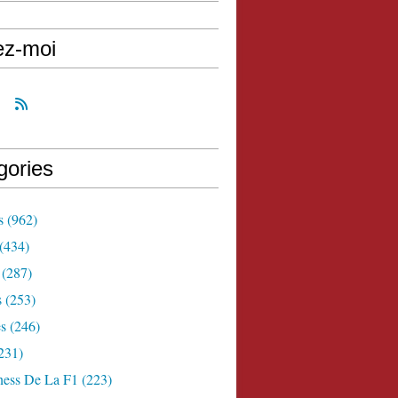
ez-moi
gories
s
(962)
(434)
(287)
s
(253)
s
(246)
231)
ness De La F1
(223)