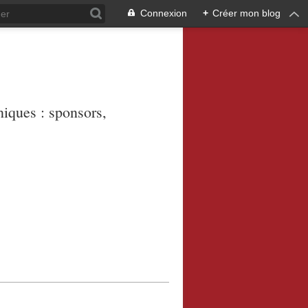
Connexion
+
Créer mon blog
niques : sponsors,