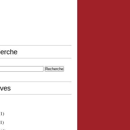
erche
ives
1)
1)