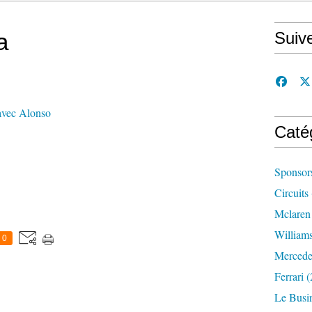
a
Suiv
avec Alonso
Caté
Sponsor
Circuits
Mclaren
William
0
Mercede
Ferrari
(
Le Busi