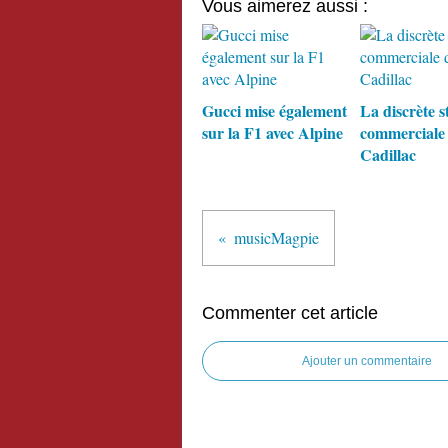
Vous aimerez aussi :
Gucci mise également
La discrète s
sur la F1 avec Alpine
commerciale
Cadillac
musicMagpie
Commenter cet article
Ajouter un commentaire