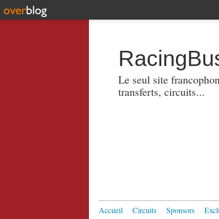
RacingBus
Le seul site francopho
transferts, circuits...
Accueil
Circuits
Sponsors
Excl