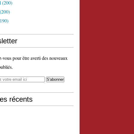
l
(200)
(200)
190)
letter
vous pour être averti des nouveaux
publiés.
les récents