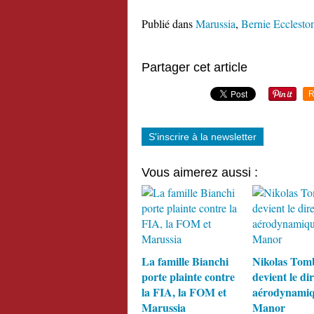
Publié dans
Marussia
,
Bernie Ecclesto
Partager cet article
R
S'inscrire à la newsletter
Vous aimerez aussi :
La famille Bianchi
Nikolas Tom
porte plainte contre
devient le di
la FIA, la FOM et
aérodynamiq
Marussia
Manor