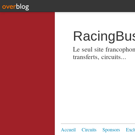
RacingBus
Le seul site francopho
transferts, circuits...
Accueil
Circuits
Sponsors
Excl