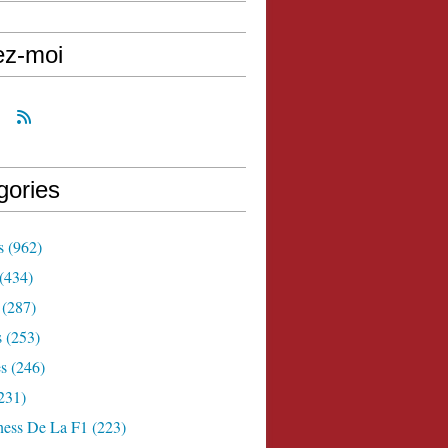
ez-moi
gories
s
(962)
(434)
(287)
s
(253)
s
(246)
231)
ness De La F1
(223)