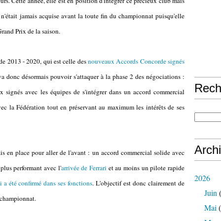
s. Cette année, elle est en position d'intégrer ce précieux club mais
e n'était jamais acquise avant la toute fin du championnat puisqu'elle
Grand Prix de la saison.
de 2013 - 2020, qui est celle des
nouveaux Accords Concorde signés
va donc désormais pouvoir s'attaquer à la phase 2 des négociations :
Rech
ux signés avec les équipes de s'intégrer dans un accord commercial
vec la Fédération tout en préservant au maximum les intérêts de ses
Arch
is en place pour aller de l'avant : un accord commercial solide avec
plus performant avec l'
arrivée de Ferrari
et au moins un pilote rapide
2026
i a été confirmé dans ses fonctions
. L'objectif est donc clairement de
Juin
(
u championnat.
Mai
(