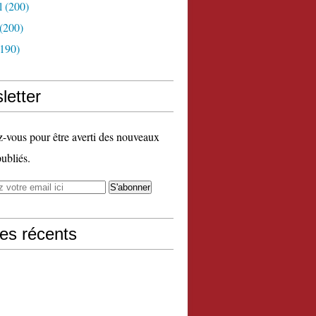
l
(200)
(200)
190)
letter
vous pour être averti des nouveaux
publiés.
les récents