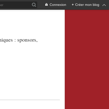
Connexion
+
Créer mon blog
niques : sponsors,