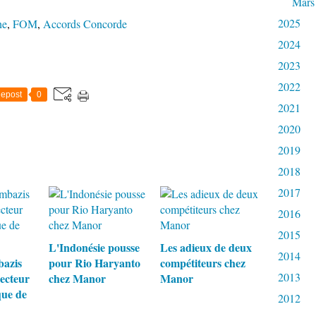
Mars
2025
ne
,
FOM
,
Accords Concorde
2024
2023
2022
epost
0
2021
2020
2019
2018
2017
2016
2015
L'Indonésie pousse
Les adieux de deux
2014
bazis
pour Rio Haryanto
compétiteurs chez
2013
recteur
chez Manor
Manor
ue de
2012