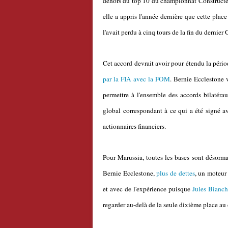
dehors du top 10 du championnat Constructeur
elle a appris l'année dernière que cette plac
l'avait perdu à cinq tours de la fin du dernier 
Cet accord devrait avoir pour étendu la pério
par la FIA avec la FOM
. Bernie Ecclestone 
permettre à l'ensemble des accords bilatéra
global correspondant à ce qui a été signé a
actionnaires financiers.
Pour Marussia, toutes les bases sont désorma
Bernie Ecclestone,
plus de dettes
, un moteur 
et avec de l'expérience puisque
Jules Bianch
regarder au-delà de la seule dixième place a