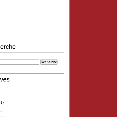
erche
ives
1)
1)