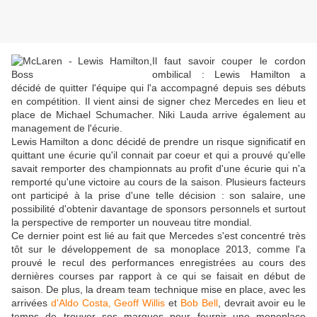
Il faut savoir couper le cordon
ombilical : Lewis Hamilton a
décidé de quitter l'équipe qui l'a accompagné depuis ses débuts
en compétition. Il vient ainsi de signer chez Mercedes en lieu et
place de Michael Schumacher. Niki Lauda arrive également au
management de l'écurie.
Lewis Hamilton a donc décidé de prendre un risque significatif en
quittant une écurie qu'il connait par coeur et qui a prouvé qu'elle
savait remporter des championnats au profit d'une écurie qui n'a
remporté qu'une victoire au cours de la saison. Plusieurs facteurs
ont participé à la prise d'une telle décision : son salaire, une
possibilité d'obtenir davantage de sponsors personnels et surtout
la perspective de remporter un nouveau titre mondial.
Ce dernier point est lié au fait que Mercedes s'est concentré très
tôt sur le développement de sa monoplace 2013, comme l'a
prouvé le recul des performances enregistrées au cours des
dernières courses par rapport à ce qui se faisait en début de
saison. De plus, la dream team technique mise en place, avec les
arrivées
d'Aldo Costa, Geoff Willis
et
Bob Bell
, devrait avoir eu le
temps de trouver ses marques pour fournir une monoplace