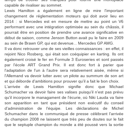
capable de rivaliser au sommet.
Lewis Hamilton a également en ligne de mire l'important
changement de réglementation moteurs qui doit avoir lieu en
2014 : si Mercedes est en mesure de mettre au point un V6
performant avec une intégration optimisée au sein du châssis, il
pourrait être en position de prendre une avance significative en
début de saison, comme Jenson Button avait pu le faire en 2009
au sein de Brawn GP, qui est devenue... Mercedes GP AMG.
Il va donc retrouver une de ses vieilles connaissances : en effet, il
rejoint Nico Rosberg, qui était son coéquipier en karting. Ils ont
également croisé le fer en Formule 3 Euroseries et sont passés
par l'école ART Grand Prix. Il est donc fort à parier que
l'adaptation de l'un à l'autre sera relativement aisée, même si
l'Allemand va devoir lutter avec un pilote au summum de son art
et qui déborde d'ambitions pour prouver qu'il a fait le bon choix.
L'arrivée de Lewis Hamitlon signifie donc que Michael
Schumacher va devoir faire ses valises puisqu'il n'est pas prévu
qu'il incorpore le managament de l'écurie, où Niki Lauda va faire
son apparition en tant que président non exécutif du conseil
d'administration de l'équipe. Les déclarations de Michel
Schumacher dans le communiqué de presse célébrant l'arrivée
du champion 2008 ne laissent que très peu de doutes sur le fait
que le septuple champion du monde a été poussé vers la sortie