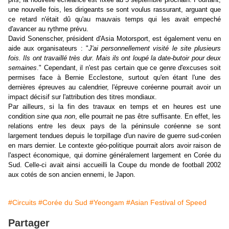
une nouvelle fois, les dirigeants se sont voulus rassurant, arguant que
ce retard n'était dû qu'au mauvais temps qui les avait empeché
d'avancer au rythme prévu.
David Sonenscher, président d'Asia Motorsport, est également venu en
aide aux organisateurs : "
J'ai personnellement visité le site plusieurs
fois. Ils ont travaillé très dur. Mais ils ont loupé la date-butoir pour deux
semaines
." Cependant, il n'est pas certain que ce genre d'excuses soit
permises face à Bernie Ecclestone, surtout qu'en étant l'une des
dernières épreuves au calendrier, l'épreuve coréenne pourrait avoir un
impact décisif sur l'attribution des titres mondiaux.
Par ailleurs, si la fin des travaux en temps et en heures est une
condition
sine qua non
, elle pourrait ne pas être suffisante. En effet, les
relations entre les deux pays de la péninsule coréenne se sont
largement tendues depuis le torpillage d'un navire de guerre sud-coréen
en mars dernier. Le contexte géo-politique pourrait alors avoir raison de
l'aspect économique, qui domine généralement largement en Corée du
Sud. Celle-ci avait ainsi accueilli la Coupe du monde de football 2002
aux cotés de son ancien ennemi, le Japon.
#Circuits
#Corée du Sud
#Yeongam
#Asian Festival of Speed
Partager