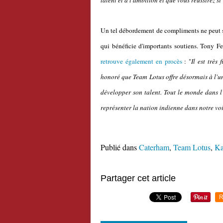
talent et à l'ambition et que vous réussirez si
Un tel débordement de compliments ne peut s'e
qui bénéficie d'importants soutiens. Tony F
retrouve également en procès
: "
Il est très
honoré que Team Lotus offre désormais à l'un
développer son talent. Tout le monde dans l'
représenter la nation indienne dans notre vo
Publié dans
Caterham
,
Team Lotus
,
Ka
Partager cet article
R