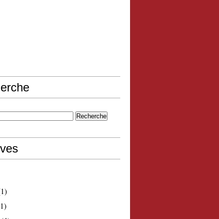
erche
ives
1)
1)