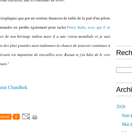
 vous travaillez dur et continuer de rêver
."
xpliquer que par un soutien financier de taille de la part d'un pilote
ernandes en profite également pour tacler
Force India, avec qui il se
 fier de son héritage indien mais il a une vision mondiale et je suis
e des plus grandes stars indiennes la chance de pouvoir continuer à
Rech
écurie est impatient de travailler avec Karun et j'ai hâte de le voir
iture
."
run Chandhok
Arch
2026
Juin
(
epost
0
Mai
(