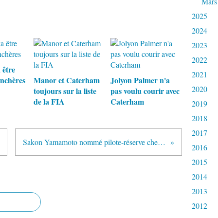
Mars
2025
2024
2023
2022
 être
2021
nchères
Manor et Caterham
Jolyon Palmer n'a
2020
toujours sur la liste
pas voulu courir avec
de la FIA
Caterham
2019
2018
2017
Sakon Yamamoto nommé pilote-réserve chez Virgin Racing
2016
2015
2014
2013
2012