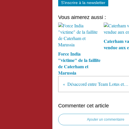
S'inscrire à la newsletter
Vous aimerez aussi :
Caterham va
vendue aux e
Force India
"victime" de la faillite
de Caterham et
Marussia
Désaccord entre Team Lotus et David Hunt
Commenter cet article
Ajouter un commentaire