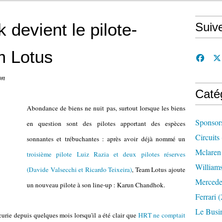
devient le pilote-
Suiv
m Lotus
on
Caté
Abondance de biens ne nuit pas, surtout lorsque les biens
Sponsor
en question sont des pilotes apportant des espèces
Circuits
sonnantes et trébuchantes : après avoir déjà nommé un
Mclaren
troisième pilote Luiz Razia et deux pilotes réserves
William
(Davide Valsecchi et Ricardo Teixeira)
, Team Lotus ajoute
Mercede
un nouveau pilote à son line-up : Karun Chandhok.
Ferrari
(
Le Busi
écurie depuis quelques mois lorsqu'il a été clair que
HRT ne comptait