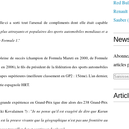
Red Bul
Renault
Sauber
(
celle-ci a sorti tout l'arsenal de compliments dont elle était capable
s plus attrayants et populaires des sports automobiles mondiaux et a
News
la Formule 1
."
Abonnez-
t pleine de succès (champion de Formula Maruti en 2000, de Formule
articles 
n 2006), le fils du président de la fédération des sports automobiles
tapes supérieures (meilleure classement en GP2 : 15ème). L'an dernier,
curie espagnole HRT.
Artic
 grande expérience en Grand-Prix (que dire alors des 238 Grand-Prix
kki Kovalainen ?) : "
Je ne pense qu'il est exagéré de dire que Karun
l est la preuve vivante que la géographique n'est pas une frontière au