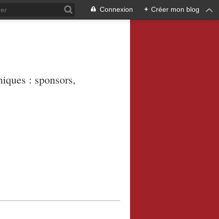
Connexion
+
Créer mon blog
niques : sponsors,