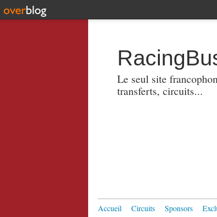
RacingBus
Le seul site francopho
transferts, circuits...
Accueil
Circuits
Sponsors
Excl