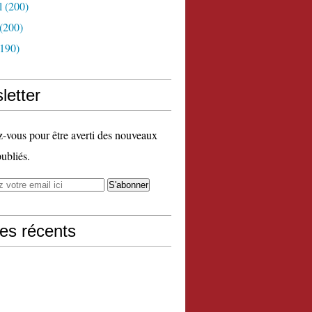
l
(200)
(200)
190)
letter
vous pour être averti des nouveaux
publiés.
les récents