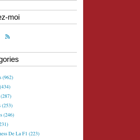
ez-moi
gories
s
(962)
(434)
(287)
s
(253)
s
(246)
231)
ness De La F1
(223)