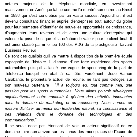
acteurs majeurs de la téléphonie mondiale, en investissant
massivement en Amérique latine comme l'a montré son entrée au Brésil
en 1998 qui s'est concrétisé par un vaste succès. Aujourd'hui, il est
devenu consultant financier auprès d'entreprises tout autour du globe
pour leur permettre d'identifier de nouvelles opportunités de croissance,
d'augmenter leurs revenus et de créer une culture d'entreprise qui
valorise la prise de risque et la création de valeur pour le client final. Il
est ainsi classé parmi le top 100 des PDG de la prestigieuse Harvard
Business Review.
Ce sont ces qualités qu'il va mettre à disposition de la première écurie
espagnole de l'histoire. Il dispose d'une forte expérience des sports
automobiles puisqu'il a lancé une vague de sponsoring de la part de
Telefonica lorsqu'il en était à sa tête. Forcément, Jose Ramon
Carabante, le propriétaire actuel de l'écurie, ne tarit pas d'éloges sur
son nouveau partenaire : "
Il a toujours eu, tout comme moi, une
passion pour les sports automobiles. Nous allons pouvoir développer
significativement notre capacité à générer des activités innovantes
dans le domaine du marketing et du sponsoring. Nous serons en
mesure d'utiliser au mieux son leadership naturel, sa connaissance et
ses relations dans le domaine des technologies et des
communications
."
Il ne serait donc pas étonnant de voir un acteur significatif de ce
domaine faire son arrivée sur les flancs des monoplaces de l'écurie de