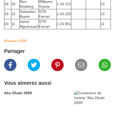
Nico
Williams-
18
16
1:24.121
12
Rosberg
Toyota
Sebastien
STR-
19
12
1:24.220
12
Buemi
Ferrari
Jaime
STR-
20
11
1:24.951
11
Alguersuari
Ferrari
#Saison 2009
Partager
Vous aimerez aussi
Abu Dhabi 2009