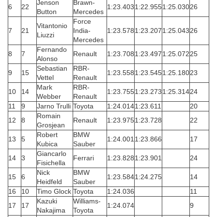
Jenson
Brawn-
6
22
1:23.403
1:22.955
1:25.030
26
Button
Mercedes
Force
Vitantonio
7
21
India-
1:23.578
1:23.207
1:25.043
26
Liuzzi
Mercedes
Fernando
8
7
Renault
1:23.708
1:23.497
1:25.072
25
Alonso
Sebastian
RBR-
9
15
1:23.558
1:23.545
1:25.180
23
Vettel
Renault
Mark
RBR-
10
14
1:23.755
1:23.273
1:25.314
24
Webber
Renault
11
9
Jarno Trulli
Toyota
1:24.014
1:23.611
20
Romain
12
8
Renault
1:23.975
1:23.728
22
Grosjean
Robert
BMW
13
5
1:24.001
1:23.866
17
Kubica
Sauber
Giancarlo
14
3
Ferrari
1:23.828
1:23.901
24
Fisichella
Nick
BMW
15
6
1:23.584
1:24.275
14
Heidfeld
Sauber
16
10
Timo Glock
Toyota
1:24.036
11
Kazuki
Williams-
17
17
1:24.074
9
Nakajima
Toyota