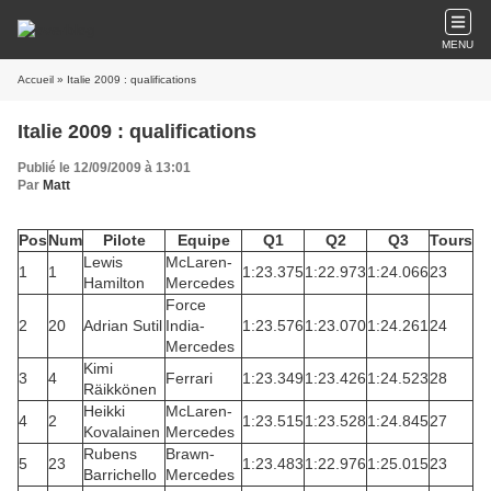
MENU
Accueil
» Italie 2009 : qualifications
Italie 2009 : qualifications
Publié le 12/09/2009 à 13:01
Par
Matt
Pos
Num
Pilote
Equipe
Q1
Q2
Q3
Tours
Lewis
McLaren-
1
1
1:23.375
1:22.973
1:24.066
23
Hamilton
Mercedes
Force
2
20
Adrian Sutil
India-
1:23.576
1:23.070
1:24.261
24
Mercedes
Kimi
3
4
Ferrari
1:23.349
1:23.426
1:24.523
28
Räikkönen
Heikki
McLaren-
4
2
1:23.515
1:23.528
1:24.845
27
Kovalainen
Mercedes
Rubens
Brawn-
5
23
1:23.483
1:22.976
1:25.015
23
Barrichello
Mercedes