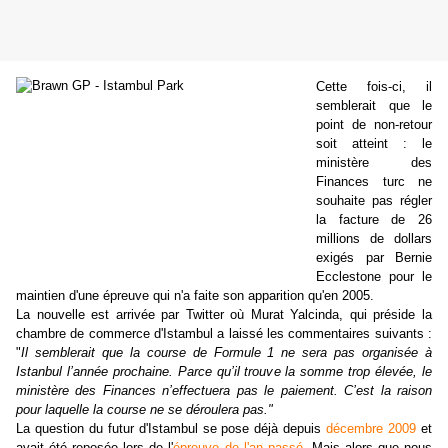
Cette fois-ci, il
semblerait que le
point de non-retour
soit atteint : le
ministère des
Finances turc ne
souhaite pas régler
la facture de 26
millions de dollars
exigés par Bernie
Ecclestone pour le
maintien d'une épreuve qui n'a faite son apparition qu'en 2005.
La nouvelle est arrivée par Twitter où Murat Yalcinda, qui préside la
chambre de commerce d'Istambul a laissé les commentaires suivants :
"
Il semblerait que la course de Formule 1 ne sera pas organisée à
Istanbul l’année prochaine. Parce qu’il trouve la somme trop élevée, le
ministère des Finances n’effectuera pas le paiement. C’est la raison
pour laquelle la course ne se déroulera pas."
La question du futur d'Istambul se pose déjà depuis
décembre 2009
et
avait été reposée lors de l'
épreuve de l'an passé
. Mais alors que nous