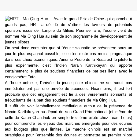
Avec le grand-Prix de Chine qui approche à
grands pas, HRT a décidé de s'attirer les faveurs de potentiels
sponsors issus de l'Empire du Milieu. Pour se faire, l'écurie vient de
nommer Ma Qing Hua au sein de son programme de développement de
jeunes pilotes.
On peut donc constater que si l'écurie souhaite se présentere sous un
jour le plus espagnol possible, elle n'en reste pas moins pragmatique
dans ses choix économiques. Ainsi si Pedro de la Rosa est le pilote le
plus expérimenté, c'est l'Indien Narain Karthikeyan qui apporte
certainement le plus de soutiens financiers de par ses liens avec le
conglomérat Tata.
A l'heure actuelle, l'arrivée du jeune pilote chinois ne se traduit pas
immédiatement par une arrivée de sponsors. Néanmoins, il est fort
probable que cet engagement est lié à des versements sonnants et
trébuchants de la part des soutiens financiers de Ma Qing Hua.
Il suffit de voir l'emballement médiatique autour de la présence de
Narain Karthikeyan au départ de son Grand-Prix national (et même de
celle de Karun Chandhok en simple troisième pilote chez Team Lotus)
pour comprendre les enjeux des marchés émergents pour des écuries
aux budgets plus que limités.
Le marché chinois est un marché
stratégique pour l'ensemble des écuries et permettre au premier pilote