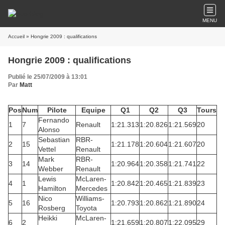
MENU
Accueil
» Hongrie 2009 : qualifications
Hongrie 2009 : qualifications
Publié le 25/07/2009 à 13:01
Par
Matt
Pos
Num
Pilote
Equipe
Q1
Q2
Q3
Tours
Fernando
1
7
Renault
1:21.313
1:20.826
1:21.569
20
Alonso
Sebastian
RBR-
2
15
1:21.178
1:20.604
1:21.607
20
Vettel
Renault
Mark
RBR-
3
14
1:20.964
1:20.358
1:21.741
22
Webber
Renault
Lewis
McLaren-
4
1
1:20.842
1:20.465
1:21.839
23
Hamilton
Mercedes
Nico
Williams-
5
16
1:20.793
1:20.862
1:21.890
24
Rosberg
Toyota
Heikki
McLaren-
6
2
1:21.659
1:20.807
1:22.095
29