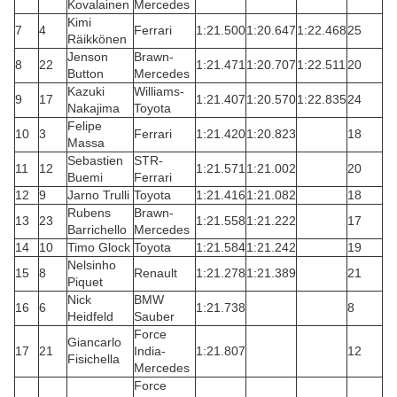
Kovalainen
Mercedes
Kimi
7
4
Ferrari
1:21.500
1:20.647
1:22.468
25
Räikkönen
Jenson
Brawn-
8
22
1:21.471
1:20.707
1:22.511
20
Button
Mercedes
Kazuki
Williams-
9
17
1:21.407
1:20.570
1:22.835
24
Nakajima
Toyota
Felipe
10
3
Ferrari
1:21.420
1:20.823
18
Massa
Sebastien
STR-
11
12
1:21.571
1:21.002
20
Buemi
Ferrari
12
9
Jarno Trulli
Toyota
1:21.416
1:21.082
18
Rubens
Brawn-
13
23
1:21.558
1:21.222
17
Barrichello
Mercedes
14
10
Timo Glock
Toyota
1:21.584
1:21.242
19
Nelsinho
15
8
Renault
1:21.278
1:21.389
21
Piquet
Nick
BMW
16
6
1:21.738
8
Heidfeld
Sauber
Force
Giancarlo
17
21
India-
1:21.807
12
Fisichella
Mercedes
Force