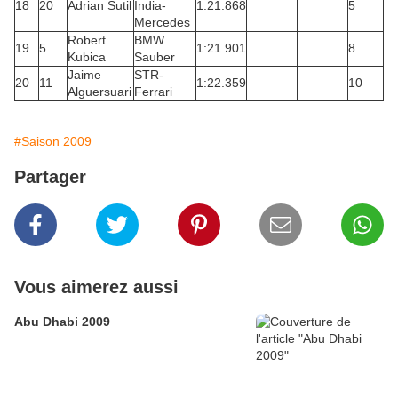
18
20
Adrian Sutil
India-
1:21.868
5
Mercedes
Robert
BMW
19
5
1:21.901
8
Kubica
Sauber
Jaime
STR-
20
11
1:22.359
10
Alguersuari
Ferrari
#Saison 2009
Partager
Vous aimerez aussi
Abu Dhabi 2009