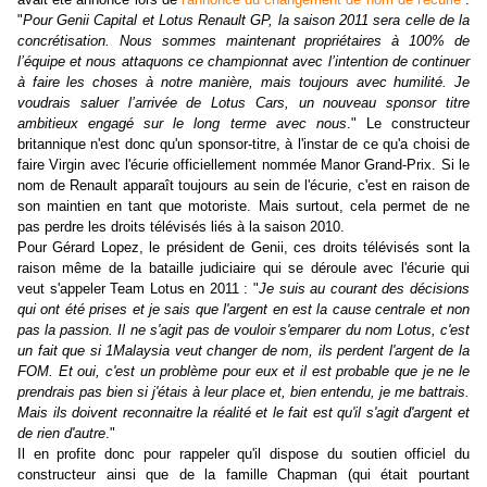
"
Pour Genii Capital et Lotus Renault GP, la saison 2011 sera celle de la
concrétisation. Nous sommes maintenant propriétaires à 100% de
l’équipe et nous attaquons ce championnat avec l’intention de continuer
à faire les choses à notre manière, mais toujours avec humilité. Je
voudrais saluer l’arrivée de Lotus Cars, un nouveau sponsor titre
ambitieux engagé sur le long terme avec nous
." Le constructeur
britannique n'est donc qu'un sponsor-titre, à l'instar de ce qu'a choisi de
faire Virgin avec l'écurie officiellement nommée Manor Grand-Prix. Si le
nom de Renault apparaît toujours au sein de l'écurie, c'est en raison de
son maintien en tant que motoriste. Mais surtout, cela permet de ne
pas perdre les droits télévisés liés à la saison 2010.
Pour Gérard Lopez, le président de Genii, ces droits télévisés sont la
raison même de la bataille judiciaire qui se déroule avec l'écurie qui
veut s'appeler Team Lotus en 2011 : "
Je suis au courant des décisions
qui ont été prises et je sais que l'argent en est la cause centrale et non
pas la passion. Il ne s'agit pas de vouloir s'emparer du nom Lotus, c'est
un fait que si 1Malaysia veut changer de nom, ils perdent l'argent de la
FOM. Et oui, c'est un problème pour eux et il est probable que je ne le
prendrais pas bien si j'étais à leur place et, bien entendu, je me battrais.
Mais ils doivent reconnaitre la réalité et le fait est qu'il s'agit d'argent et
de rien d'autre
."
Il en profite donc pour rappeler qu'il dispose du soutien officiel du
constructeur ainsi que de la famille Chapman (qui était pourtant