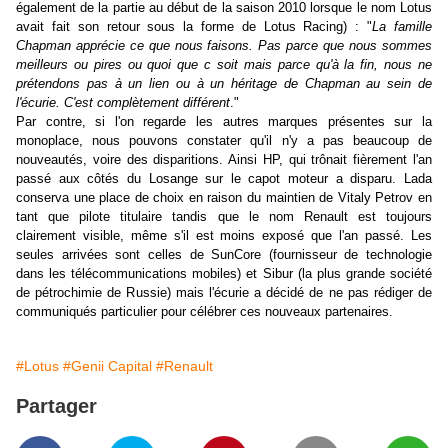
également de la partie au début de la saison 2010 lorsque le nom Lotus
avait fait son retour sous la forme de Lotus Racing) : "
La famille
Chapman apprécie ce que nous faisons. Pas parce que nous sommes
meilleurs ou pires ou quoi que c soit mais parce qu'à la fin, nous ne
prétendons pas à un lien ou à un héritage de Chapman au sein de
l'écurie. C'est complètement différent
."
Par contre, si l'on regarde les autres marques présentes sur la
monoplace, nous pouvons constater qu'il n'y a pas beaucoup de
nouveautés, voire des disparitions. Ainsi HP, qui trônait fièrement l'an
passé aux côtés du Losange sur le capot moteur a disparu. Lada
conserva une place de choix en raison du maintien de Vitaly Petrov en
tant que pilote titulaire tandis que le nom Renault est toujours
clairement visible, même s'il est moins exposé que l'an passé. Les
seules arrivées sont celles de SunCore (fournisseur de technologie
dans les télécommunications mobiles) et Sibur (la plus grande société
de pétrochimie de Russie) mais l'écurie a décidé de ne pas rédiger de
communiqués particulier pour célébrer ces nouveaux partenaires.
#Lotus
#Genii Capital
#Renault
Partager