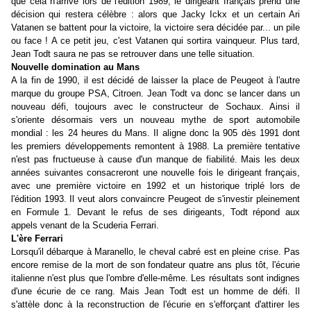
que cela n'arrive lors de l'édition 1989, le dirigeant français prend une
décision qui restera célèbre : alors que Jacky Ickx et un certain Ari
Vatanen se battent pour la victoire, la victoire sera décidée par... un pile
ou face ! A ce petit jeu, c'est Vatanen qui sortira vainqueur. Plus tard,
Jean Todt saura ne pas se retrouver dans une telle situation.
Nouvelle domination au Mans
A la fin de 1990, il est décidé de laisser la place de Peugeot à l'autre
marque du groupe PSA, Citroen. Jean Todt va donc se lancer dans un
nouveau défi, toujours avec le constructeur de Sochaux. Ainsi il
s'oriente désormais vers un nouveau mythe de sport automobile
mondial : les 24 heures du Mans. Il aligne donc la 905 dès 1991 dont
les premiers développements remontent à 1988. La première tentative
n'est pas fructueuse à cause d'un manque de fiabilité. Mais les deux
années suivantes consacreront une nouvelle fois le dirigeant français,
avec une première victoire en 1992 et un historique triplé lors de
l'édition 1993. Il veut alors convaincre Peugeot de s'investir pleinement
en Formule 1. Devant le refus de ses dirigeants, Todt répond aux
appels venant de la Scuderia Ferrari.
L'ère Ferrari
Lorsqu'il débarque à Maranello, le cheval cabré est en pleine crise. Pas
encore remise de la mort de son fondateur quatre ans plus tôt, l'écurie
italienne n'est plus que l'ombre d'elle-même. Les résultats sont indignes
d'une écurie de ce rang. Mais Jean Todt est un homme de défi. Il
s'attèle donc à la reconstruction de l'écurie en s'efforçant d'attirer les