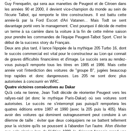
Guy Frenquelin, qui sera aux manettes de Peugeot et de Citroen dans
les années 90 et 2000, il devient vice-champion du monde au sein de
l'écurie Talbot, qui remporte le titre constructeurs. Il est battu cette
année-là par la Ford Escort d'Ari Vatanen... Mais Todt se sent
davantage porté vers le management. C'est pourquoi il décide de mettre
un terme à sa carrière dans la voiture à la fin de cette même saison
pour prendre les commandes de l'équipe Peugeot-Talbot Sport. C'est le
début de la success story du Français.
Deux ans plus tard, il lance l'épopée de la mythique 205 Turbo 16, dont
le succès commercial est vital pour le constructeur au Lion qui connait
de graves difficultés financières et d'image. Le succès sera au rendez-
vous puisqu'il remporte tous les titres en 1985 et 1986. Mais cette
année voit l'interdiction des voitures de "groupe B", jugées beaucoup
trop rapides et donc dangereuses. Les 205 ne sont donc plus
autorisées à concourrir en WRC.
Quatre victoires consécutives au Dakar
Qu'à cela ne tienne, Jean Todt décide de réorienter Peugeot vers les
rallyes-raid (et donc le mythique Paris-Dakar) où ses voitures sont
autorisées. Le succès ne s'interrompt pas puisqu'il remportera les
quatres éditions entre 1987 et 1990 (avec la 205 puis la 405). Mais
avoir des voitures qui dominent outrageusement peut conduire à un
dilemne de taille : éviter que deux coéquipiers ne se battent tellement
pour la victoire qu'ils se poussent à l'abandon l'un l'autre. Afon d'éviter