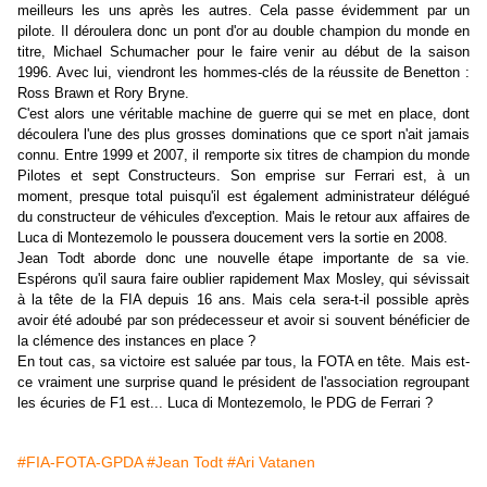
meilleurs les uns après les autres. Cela passe évidemment par un
pilote. Il déroulera donc un pont d'or au double champion du monde en
titre, Michael Schumacher pour le faire venir au début de la saison
1996. Avec lui, viendront les hommes-clés de la réussite de Benetton :
Ross Brawn et Rory Bryne.
C'est alors une véritable machine de guerre qui se met en place, dont
découlera l'une des plus grosses dominations que ce sport n'ait jamais
connu. Entre 1999 et 2007, il remporte six titres de champion du monde
Pilotes et sept Constructeurs. Son emprise sur Ferrari est, à un
moment, presque total puisqu'il est également administrateur délégué
du constructeur de véhicules d'exception. Mais le retour aux affaires de
Luca di Montezemolo le poussera doucement vers la sortie en 2008.
Jean Todt aborde donc une nouvelle étape importante de sa vie.
Espérons qu'il saura faire oublier rapidement Max Mosley, qui sévissait
à la tête de la FIA depuis 16 ans. Mais cela sera-t-il possible après
avoir été adoubé par son prédecesseur et avoir si souvent bénéficier de
la clémence des instances en place ?
En tout cas, sa victoire est saluée par tous, la FOTA en tête. Mais est-
ce vraiment une surprise quand le président de l'association regroupant
les écuries de F1 est... Luca di Montezemolo, le PDG de Ferrari ?
#FIA-FOTA-GPDA
#Jean Todt
#Ari Vatanen