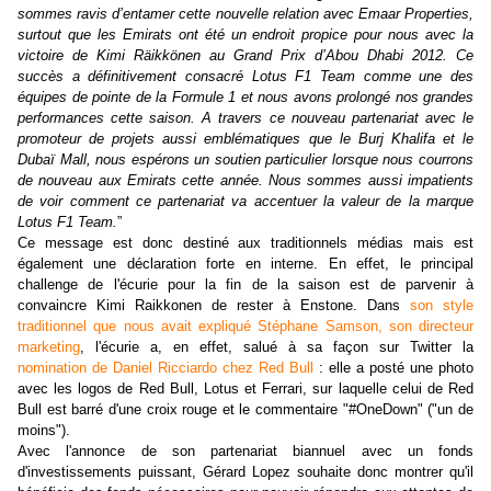
sommes ravis d’entamer cette nouvelle relation avec Emaar Properties,
surtout que les Emirats ont été un endroit propice pour nous avec la
victoire de Kimi Räikkönen au Grand Prix d’Abou Dhabi 2012. Ce
succès a définitivement consacré Lotus F1 Team comme une des
équipes de pointe de la Formule 1 et nous avons prolongé nos grandes
performances cette saison. A travers ce nouveau partenariat avec le
promoteur de projets aussi emblématiques que le Burj Khalifa et le
Dubaï Mall, nous espérons un soutien particulier lorsque nous courrons
de nouveau aux Emirats cette année. Nous sommes aussi impatients
de voir comment ce partenariat va accentuer la valeur de la marque
Lotus F1 Team.
”
Ce message est donc destiné aux traditionnels médias mais est
également une déclaration forte en interne. En effet, le principal
challenge de l'écurie pour la fin de la saison est de parvenir à
convaincre Kimi Raikkonen de rester à Enstone. Dans
son style
traditionnel que nous avait expliqué Stéphane Samson, son directeur
marketing
, l'écurie a, en effet, salué à sa façon sur Twitter la
nomination de Daniel Ricciardo chez Red Bull
: elle a posté une photo
avec les logos de Red Bull, Lotus et Ferrari, sur laquelle celui de Red
Bull est barré d'une croix rouge et le commentaire "#OneDown" ("un de
moins").
Avec l'annonce de son partenariat biannuel avec un fonds
d'investissements puissant, Gérard Lopez souhaite donc montrer qu'il