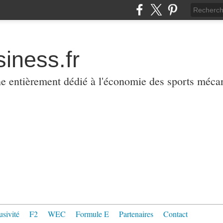
iness.fr
ne entièrement dédié à l'économie des sports méca
usivité
F2
WEC
Formule E
Partenaires
Contact