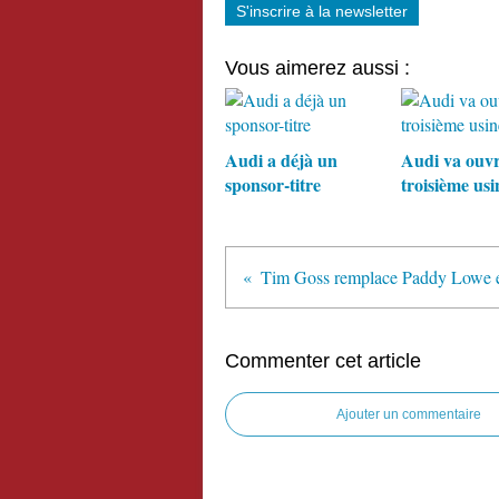
S'inscrire à la newsletter
Vous aimerez aussi :
Audi a déjà un
Audi va ouvr
sponsor-titre
troisième usi
Commenter cet article
Ajouter un commentaire