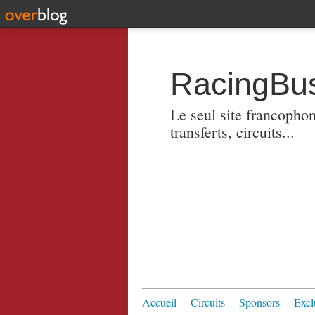
RacingBus
Le seul site francopho
transferts, circuits...
Accueil
Circuits
Sponsors
Excl