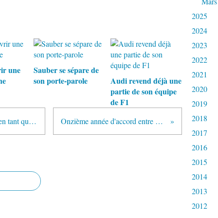
Mars
2025
2024
2023
2022
ir une
Sauber se sépare de
2021
ne
son porte-parole
Audi revend déjà une
2020
partie de son équipe
de F1
2019
2018
Tim Goss remplace Paddy Lowe en tant que directeur technique de McLaren
Onzième année d'accord entre PPG Industries et Williams
2017
2016
2015
2014
2013
2012