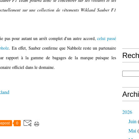
auber F1 Team pourra donc se concentrer sur ses voitures et ses
 actuellement sur une collection de vêtements Wikland Sauber F1
fie pas pour autant un arrêt complet d'un autre accord,
celui passé
bholz
. En effet, Sauber confirme que Nabholz reste un partenaire
Rech
 par rapport à la gamme de bagages de la marque puisque les
enaire officiel dans le domaine.
land
Arch
2026
Juin
(
epost
0
Mai
(