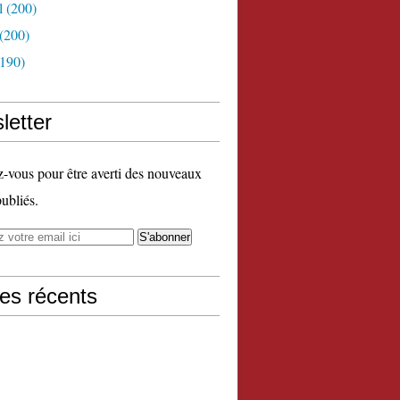
l
(200)
(200)
190)
letter
vous pour être averti des nouveaux
publiés.
les récents