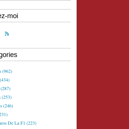
ez-moi
gories
s
(962)
(434)
(287)
s
(253)
s
(246)
231)
ness De La F1
(223)