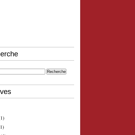
erche
ives
1)
1)