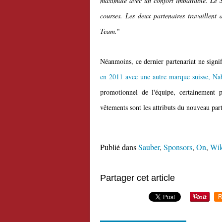
maximale avec un confort imbattable. Le S
courses. Les deux partenaires travaillent
Team.
"
Néanmoins, ce dernier partenariat ne signi
en 2011 avec une autre marque suisse, Na
promotionnel de l'équipe, certainement
vêtements sont les attributs du nouveau part
Publié dans
Sauber
,
Sponsors
,
On
,
Wik
Partager cet article
R