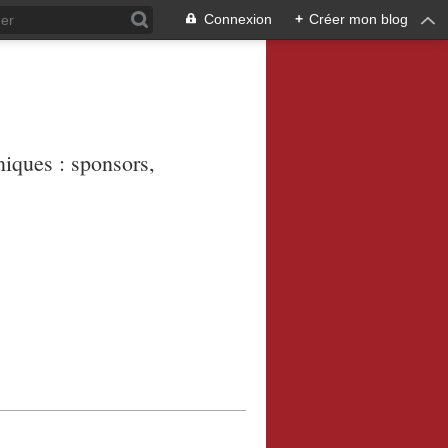
Connexion
+
Créer mon blog
niques : sponsors,