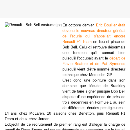
En octobre dernier,
Eric Boullier était
devenu le nouveau directeur général
de l'écurie qui s'appellait encore
Renault F1 Team
en lieu et place de
Bob Bell. Celui-ci retrouve désormais
une fonction qu'il connait bien
puisqu'il l'occupait avant le
départ de
Flavio Briatore et de Pat Symonds
puisqu'il vient d'être nommé directeur
technique chez Mercedes GP.
C'est donc une pointure dans son
domaine que l'écurie de Brackley
vient de faire signer puisque Bob Bell
dispose d'une expérience de près de
trois décennies en Formule 1 au sein
de différentes écuries prestigieuses :
14 ans chez McLaren, 10 saisons chez Benetton, puis Renault F1
Team et deux chez Jordan.
L'objectif de ce recrutement de premier rang est d'alléger la charge de
travail de Ross Brawn, qui pourra désormais se concentrer sur le travail