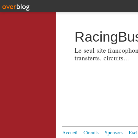
RacingBus
Le seul site francopho
transferts, circuits...
Accueil
Circuits
Sponsors
Excl