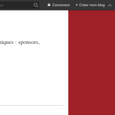
Connexion
+
Créer mon blog
niques : sponsors,