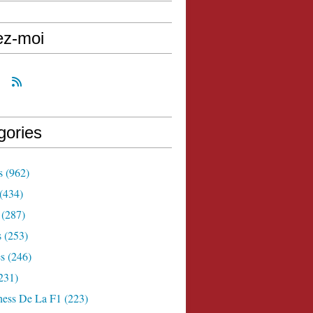
ez-moi
gories
s
(962)
(434)
(287)
s
(253)
s
(246)
231)
ness De La F1
(223)