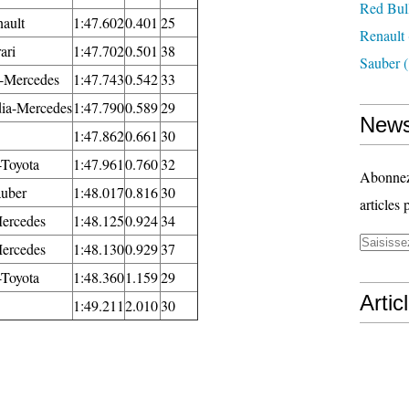
Red Bul
ault
1:47.602
0.401
25
Renault
ari
1:47.702
0.501
38
Sauber
(
-Mercedes
1:47.743
0.542
33
dia-Mercedes
1:47.790
0.589
29
News
1:47.862
0.661
30
-Toyota
1:47.961
0.760
32
Abonnez-
uber
1:48.017
0.816
30
articles 
ercedes
1:48.125
0.924
34
ercedes
1:48.130
0.929
37
-Toyota
1:48.360
1.159
29
Artic
1:49.211
2.010
30