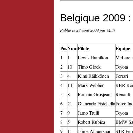
Belgique 2009 : 
Publié le
28 août 2009
par Matt
Pos
Num
Pilote
Equipe
1
1
Lewis Hamilton
McLaren
2
10
Timo Glock
Toyota
3
4
Kimi Räikkönen
Ferrari
4
14
Mark Webber
RBR-Ren
5
8
Romain Grosjean
Renault
6
21
Giancarlo Fisichella
Force In
7
9
Jarno Trulli
Toyota
8
5
Robert Kubica
BMW Sa
9
11
Jaime Alguersuari
STR-Ferr