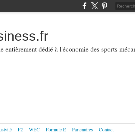
iness.fr
ne entièrement dédié à l'économie des sports méca
usivité
F2
WEC
Formule E
Partenaires
Contact