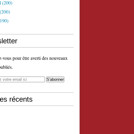
l
(200)
(200)
190)
letter
vous pour être averti des nouveaux
publiés.
les récents