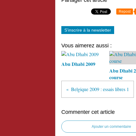
Partager cet article
Repost
S'inscrire à la newsletter
Vous aimerez aussi :
Abu Dhabi 2009
Abu Dhabi 2
course
Belgique 2009 : essais libres 1
Commenter cet article
Ajouter un commentaire