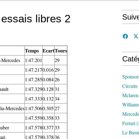
essais libres 2
Suiv
Temps
Ecart
Tours
Caté
-Mercedes
1:47.201
29
1:47.217
0.016
29
Sponsor
1:47.285
0.084
26
Circuits
ault
1:47.329
0.128
31
Mclaren
1:47.333
0.132
34
William
dia-Mercedes
1:47.506
0.305
27
Mercede
1:47.559
0.358
33
Ferrari
(
uber
1:47.578
0.377
33
Le Busi
ari
1:47.579
0.378
36