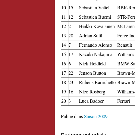
10
15
Sebastian Vettel
RBR-Ren
11
12
Sebastien Buemi
STR-Ferr
12
2
Heikki Kovalainen
McLaren
13
20
Adrian Sutil
Force In
14
7
Fernando Alonso
Renault
15
17
Kazuki Nakajima
Williams
16
6
Nick Heidfeld
BMW Sa
17
22
Jenson Button
Brawn-M
18
23
Rubens Barrichello
Brawn-M
19
16
Nico Rosberg
Williams
20
3
Luca Badoer
Ferrari
Publié dans
Saison 2009