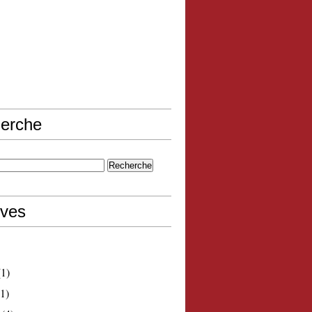
erche
ives
1)
1)