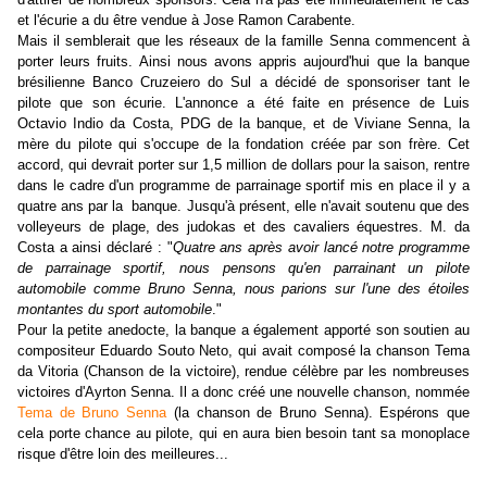
et l'écurie a du être vendue à Jose Ramon Carabente.
Mais il semblerait que les réseaux de la famille Senna commencent à
porter leurs fruits. Ainsi nous avons appris aujourd'hui que la banque
brésilienne Banco Cruzeiero do Sul a décidé de sponsoriser tant le
pilote que son écurie. L'annonce a été faite en présence de Luis
Octavio Indio da Costa, PDG de la banque, et de Viviane Senna, la
mère du pilote qui s'occupe de la fondation créée par son frère. Cet
accord, qui devrait porter sur 1,5 million de dollars pour la saison, rentre
dans le cadre d'un programme de parrainage sportif mis en place il y a
quatre ans par la banque. Jusqu'à présent, elle n'avait soutenu que des
volleyeurs de plage, des judokas et des cavaliers équestres. M. da
Costa a ainsi déclaré : "
Quatre ans après avoir lancé notre programme
de parrainage sportif, nous pensons qu'en parrainant un pilote
automobile comme Bruno Senna, nous parions sur l'une des étoiles
montantes du sport automobile
."
Pour la petite anedocte, la banque a également apporté son soutien au
compositeur Eduardo Souto Neto, qui avait composé la chanson Tema
da Vitoria (Chanson de la victoire), rendue célèbre par les nombreuses
victoires d'Ayrton Senna. Il a donc créé une nouvelle chanson, nommée
Tema de Bruno Senna
(la chanson de Bruno Senna). Espérons que
cela porte chance au pilote, qui en aura bien besoin tant sa monoplace
risque d'être loin des meilleures...