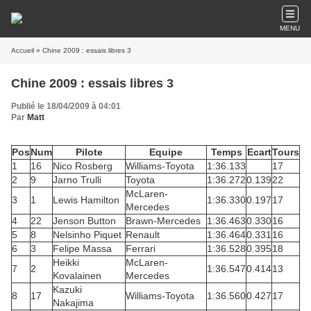
MENU
Accueil
» Chine 2009 : essais libres 3
Chine 2009 : essais libres 3
Publié le 18/04/2009 à 04:01
Par
Matt
Pos
Num
Pilote
Equipe
Temps
Ecart
Tours
1
16
Nico Rosberg
Williams-Toyota
1:36.133
17
2
9
Jarno Trulli
Toyota
1:36.272
0.139
22
McLaren-
3
1
Lewis Hamilton
1:36.330
0.197
17
Mercedes
4
22
Jenson Button
Brawn-Mercedes
1:36.463
0.330
16
5
8
Nelsinho Piquet
Renault
1:36.464
0.331
16
6
3
Felipe Massa
Ferrari
1:36.528
0.395
18
Heikki
McLaren-
7
2
1:36.547
0.414
13
Kovalainen
Mercedes
Kazuki
8
17
Williams-Toyota
1:36.560
0.427
17
Nakajima