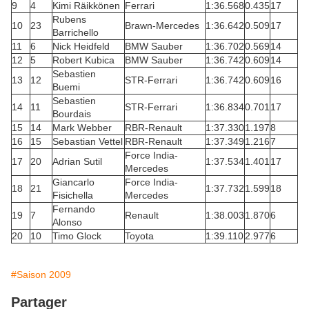
9
4
Kimi Räikkönen
Ferrari
1:36.568
0.435
17
Rubens
10
23
Brawn-Mercedes
1:36.642
0.509
17
Barrichello
11
6
Nick Heidfeld
BMW Sauber
1:36.702
0.569
14
12
5
Robert Kubica
BMW Sauber
1:36.742
0.609
14
Sebastien
13
12
STR-Ferrari
1:36.742
0.609
16
Buemi
Sebastien
14
11
STR-Ferrari
1:36.834
0.701
17
Bourdais
15
14
Mark Webber
RBR-Renault
1:37.330
1.197
8
16
15
Sebastian Vettel
RBR-Renault
1:37.349
1.216
7
Force India-
17
20
Adrian Sutil
1:37.534
1.401
17
Mercedes
Giancarlo
Force India-
18
21
1:37.732
1.599
18
Fisichella
Mercedes
Fernando
19
7
Renault
1:38.003
1.870
6
Alonso
20
10
Timo Glock
Toyota
1:39.110
2.977
6
#Saison 2009
Partager