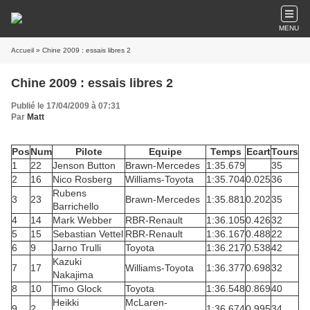
MENU
Accueil
» Chine 2009 : essais libres 2
Chine 2009 : essais libres 2
Publié le 17/04/2009 à 07:31
Par
Matt
Pos
Num
Pilote
Equipe
Temps
Ecart
Tours
1
22
Jenson Button
Brawn-Mercedes
1:35.679
35
2
16
Nico Rosberg
Williams-Toyota
1:35.704
0.025
36
Rubens
3
23
Brawn-Mercedes
1:35.881
0.202
35
Barrichello
4
14
Mark Webber
RBR-Renault
1:36.105
0.426
32
5
15
Sebastian Vettel
RBR-Renault
1:36.167
0.488
22
6
9
Jarno Trulli
Toyota
1:36.217
0.538
42
Kazuki
7
17
Williams-Toyota
1:36.377
0.698
32
Nakajima
8
10
Timo Glock
Toyota
1:36.548
0.869
40
Heikki
McLaren-
9
2
1:36.674
0.995
34