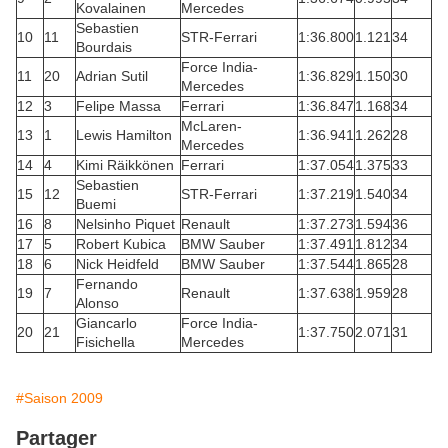
Kovalainen
Mercedes
Sebastien
10
11
STR-Ferrari
1:36.800
1.121
34
Bourdais
Force India-
11
20
Adrian Sutil
1:36.829
1.150
30
Mercedes
12
3
Felipe Massa
Ferrari
1:36.847
1.168
34
McLaren-
13
1
Lewis Hamilton
1:36.941
1.262
28
Mercedes
14
4
Kimi Räikkönen
Ferrari
1:37.054
1.375
33
Sebastien
15
12
STR-Ferrari
1:37.219
1.540
34
Buemi
16
8
Nelsinho Piquet
Renault
1:37.273
1.594
36
17
5
Robert Kubica
BMW Sauber
1:37.491
1.812
34
18
6
Nick Heidfeld
BMW Sauber
1:37.544
1.865
28
Fernando
19
7
Renault
1:37.638
1.959
28
Alonso
Giancarlo
Force India-
20
21
1:37.750
2.071
31
Fisichella
Mercedes
#Saison 2009
Partager