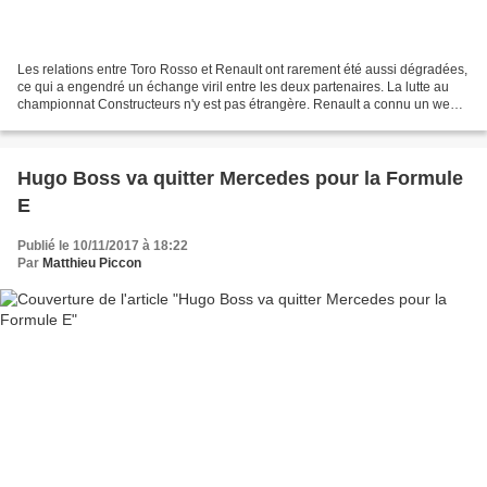
Les relations entre Toro Rosso et Renault ont rarement été aussi dégradées,
ce qui a engendré un échange viril entre les deux partenaires. La lutte au
championnat Constructeurs n'y est pas étrangère. Renault a connu un week-
end mexicain tout en contraste...
Hugo Boss va quitter Mercedes pour la Formule
E
Publié le 10/11/2017 à 18:22
Par
Matthieu Piccon